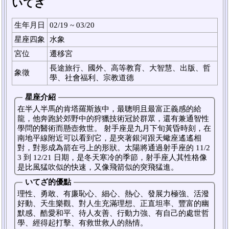
いてざ
生年月日
02/19 ~ 03/20
星座四象
水象
宮位
遷移宮
長途旅行、國外、高等教育、大智慧、出版、哲
象徵
學、社會福利、宗教道德
星座介紹
在半人半馬的肯塔羅斯族中，最聰明且最富正義感的給
龍，他奔跑於郊野中的狩獵技術冠於群眾，還有兼通智性
學問的醫術而懸壺救世。 射手座是九月下旬黃昏時刻，在
南地平線附近可以看到它，是夾著銀河跟天蠍座遙遙相
對，對形成為箭在弓上的形狀。太陽將通過射手座的 11/2
3 到 12/21 日期，是冬天寒冷的季節，射手座人其性格像
是比風猛吹似的快速，又像飛箭似的突飛猛進。
いてざ的優點
理性、勇敢、有廉恥心、細心、熱心、發展力極強、活潑
好動、天生樂觀、對人生充滿理想、正直坦率、豐富的幽
默感、酷愛和平、待人友善、行動力強、有自己的處世哲
學、經得起打擊、有救世救人的熱情。