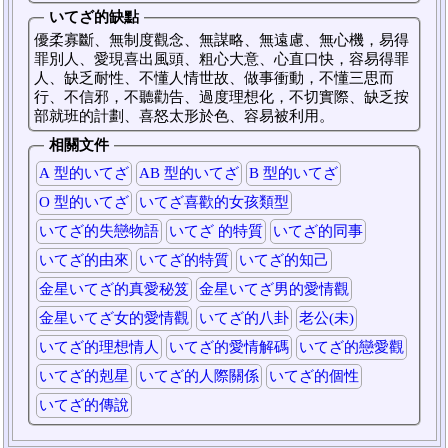
いてざ的缺點
優柔寡斷、無制度觀念、無謀略、無遠慮、無心機，易得
罪別人、愛現喜出風頭、粗心大意、心直口快，容易得罪
人、缺乏耐性、不懂人情世故、做事衝動，不懂三思而
行、不信邪，不聽勸告、過度理想化，不切實際、缺乏按
部就班的計劃、喜怒太形於色、容易被利用。
相關文件
A 型的いてざ
AB 型的いてざ
B 型的いてざ
O 型的いてざ
いてざ喜歡的女孩類型
いてざ的失戀物語
いてざ 的特質
いてざ的同事
いてざ的由來
いてざ的特質
いてざ的知己
金星いてざ的真愛秘笈
金星いてざ男的愛情觀
金星いてざ女的愛情觀
いてざ的八卦
老公(未)
いてざ的理想情人
いてざ的愛情解碼
いてざ的戀愛觀
いてざ的剋星
いてざ的人際關係
いてざ的個性
いてざ的傳說