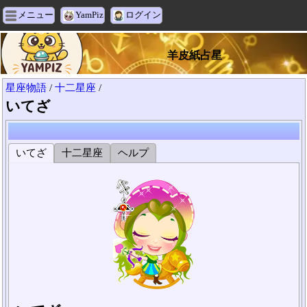
メニュー
YamPiz
ログイン
羊皮紙占星
星座物語
/
十二星座
/
いてざ
いてざ
十二星座
ヘルプ