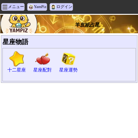
メニュー
YamPiz
ログイン
羊皮紙占星
星座物語
十二星座
星座配對
星座運勢