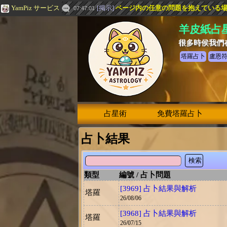
YamPiz サービス
[
掲示
]
ページ内の任意の問題を抱えている場合は
07:47:01
羊皮紙占
很多時侯我們
塔羅占卜
盧恩
占星術
免費塔羅占卜
占卜結果
検索
類型
編號 / 占卜問題
[3969] 占卜結果與解析
塔羅
26/08/06
[3968] 占卜結果與解析
塔羅
26/07/15