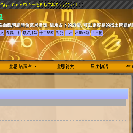
、Ctrl + F5 キーを押してみてください！
星
在面臨問題時會當局者迷, 借用占卜的力量, 可以更容易的找出問題
符文
免費占卜
塔羅排陣
十二星座
運勢
占星
星座物語
占星術
盧恩‧塔羅占卜
盧恩符文
星座物語
生