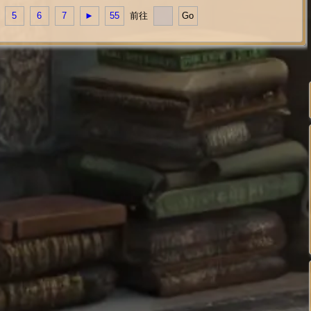
5
6
7
►
55
前往
Go