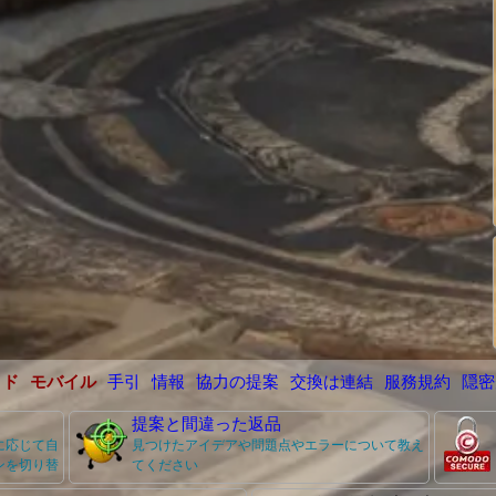
イド
モバイル
手引
情報
協力の提案
交換は連結
服務規約
隠密
提案と間違った返品
に応じて自
見つけたアイデアや問題点やエラーについて教え
ンを切り替
てください