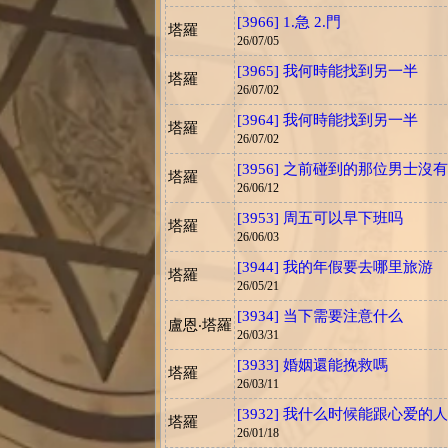
[3966] 1.急 2.門
塔羅
26/07/05
[3965] 我何時能找到另一半
塔羅
26/07/02
[3964] 我何時能找到另一半
塔羅
26/07/02
[3956] 之前碰到的那位男士
塔羅
26/06/12
[3953] 周五可以早下班吗
塔羅
26/06/03
[3944] 我的年假要去哪里旅游
塔羅
26/05/21
[3934] 当下需要注意什么
盧恩‧塔羅
26/03/31
[3933] 婚姻還能挽救嗎
塔羅
26/03/11
[3932] 我什么时候能跟心爱的
塔羅
26/01/18