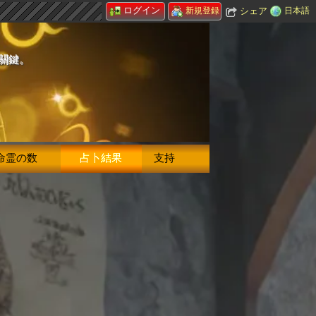
ログイン
シェア
日本語
新規登録
的關鍵。
命霊の数
占卜結果
支持