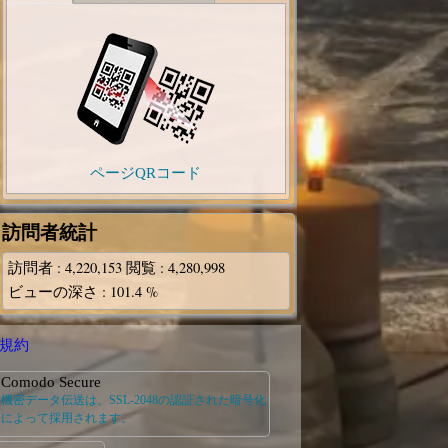
ページQRコード
訪問者統計
訪問者
: 4,220,153
閲覧
: 4,280,998
ビューの深さ
: 101.4 %
規約
Comodo Secure
機密データ伝送は、SSL-2048の認証された暗号化
によって採用されます。