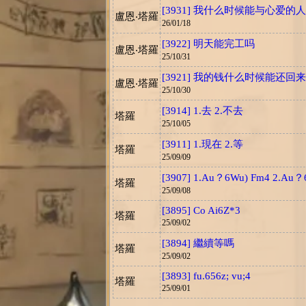
[3931] 我什么时候能与心爱的
盧恩‧塔羅
26/01/18
[3922] 明天能完工吗
盧恩‧塔羅
25/10/31
[3921] 我的钱什么时候能还回来
盧恩‧塔羅
25/10/30
[3914] 1.去 2.不去
塔羅
25/10/05
[3911] 1.現在 2.等
塔羅
25/09/09
[3907] 1.Au？6Wu) Fm4 2.Au？
塔羅
25/09/08
[3895] Co Ai6Z*3
塔羅
25/09/02
[3894] 繼續等嗎
塔羅
25/09/02
[3893] fu.656z; vu;4
塔羅
25/09/01