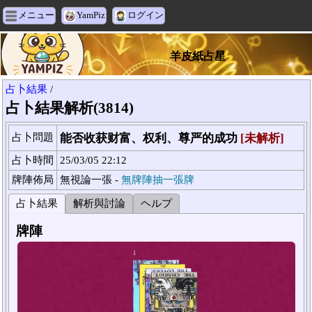
メニュー
YamPiz
ログイン
羊皮紙占星
占卜結果
/
占卜結果解析(3814)
占卜問題
能否收获财富、权利、尊严的成功
[未解析]
占卜時間
25/03/05 22:12
牌陣佈局
無視論一張 -
無牌陣抽一張牌
占卜結果
解析與討論
ヘルプ
牌陣