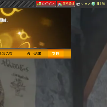
ログイン
シェア
日本語
新規登録
的關鍵。
命霊の数
占卜結果
支持