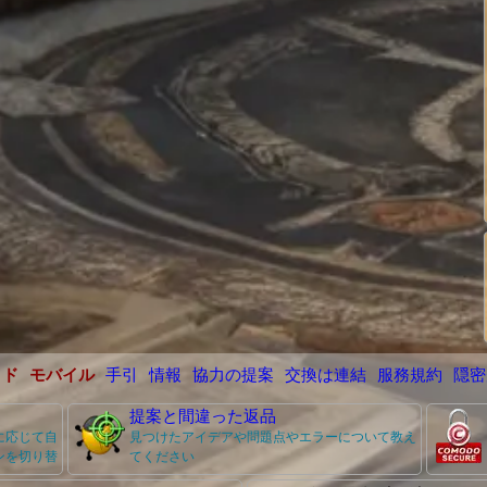
イド
モバイル
手引
情報
協力の提案
交換は連結
服務規約
隠密
提案と間違った返品
に応じて自
見つけたアイデアや問題点やエラーについて教え
ンを切り替
てください