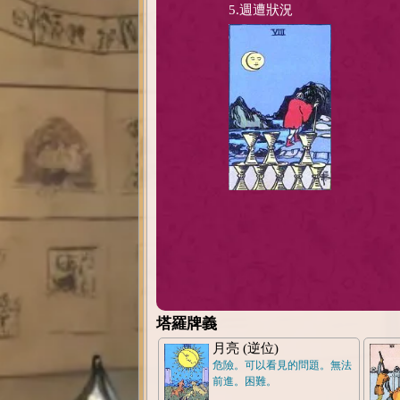
5.週遭狀況
塔羅牌義
月亮 (逆位)
危險。可以看見的問題。無法
前進。困難。