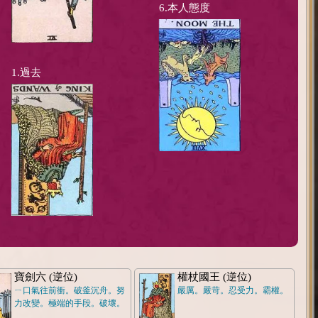
6.本人態度
1.過去
寶劍六 (逆位)
權杖國王 (逆位)
ㄧ口氣往前衝。破釜沉舟。努
嚴厲。嚴苛。忍受力。霸權。
力改變。極端的手段。破壞。