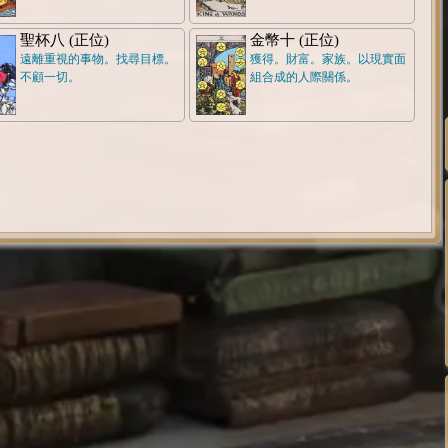
聖杯八 (正位)
金幣十 (正位)
遠離重視的事物。找尋目標。
獲得。財富。家族。以現實面
不顧一切。
組合成的人際關係。