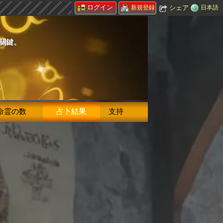
ログイン
シェア
日本語
新規登録
的關鍵。
命霊の数
占卜結果
支持