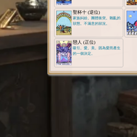
聖杯十 (逆位)
家族糾紛。團體衝突。雜亂的
狀態。不滿意的狀況。
戀人 (正位)
吸引。愛。美。因為愛而產生
的一個決定。