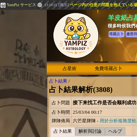
YamPiz サービス
[
掲示
]
ページ内の任意の問題を抱えている場合は
13:19:01
羊皮紙占
很多時侯我們
塔羅占卜
盧恩
占星術
免費塔羅占卜
占卜結果
/
占卜結果解析(3808)
接下来找工作是否会顺利成
占卜問題
占卜時間
25/03/04 00:17
牌陣佈局
六芒星牌陣 -
用於分析複雜度較
占卜結果
解析與討論
ヘルプ