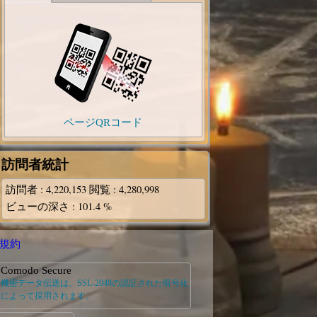
ページQRコード
訪問者統計
訪問者
: 4,220,153
閲覧
: 4,280,998
ビューの深さ
: 101.4 %
規約
Comodo Secure
機密データ伝送は、SSL-2048の認証された暗号化
によって採用されます。