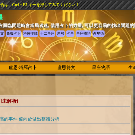
、Ctrl + F5 キーを押してみてください！
星
在面臨問題時會當局者迷, 借用占卜的力量, 可以更容易的找出問題
符文
免費占卜
塔羅排陣
十二星座
運勢
占星
星座物語
占星術
盧恩‧塔羅占卜
盧恩符文
星座物語
生
功
[未解析]
高的事件 偏向於做出整體分析