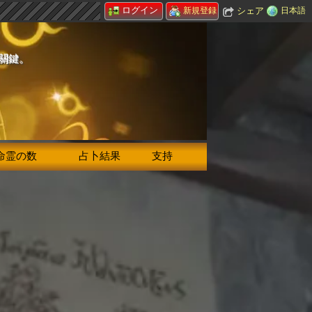
ログイン
シェア
日本語
新規登録
的關鍵。
命霊の数
占卜結果
支持