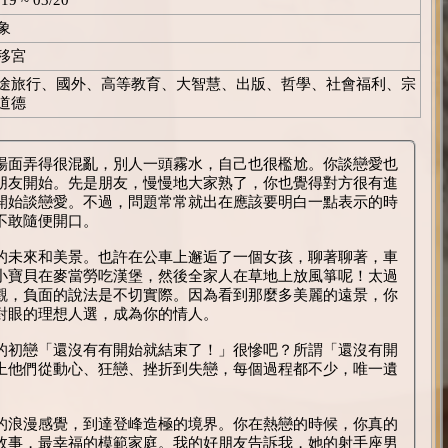
象
移宮
途旅行、國外、高等教育、大智慧、出版、哲學、社會福利、宗
道德
場面弄得很混亂，別人一頭霧水，自己也很檻尬。你談戀愛也
朋友開始。先是朋友，慢慢地大家熟了，你也覺得對方很有進
開始談戀愛。不過，問題常常就出在應該要明白一點表示的時
人不敢隨便開口。
的未來和美景。也許在公車上邂逅了一個女孩，聊著聊著，車
小寶貝在麥當勞吃漢堡，然後全家人在草地上放風箏呢！太過
觀，負面的說法是不切實際。因為看到那麼多美麗的遠景，你
看對眼的理想人選，成為你的情人。
的初戀「還沒有有開始就結束了！」很慘吧？所謂「還沒有開
上他們從動心、狂戀、挫折到失戀，每個過程都不少，唯一遺
的浪漫感覺，到達登峰造極的境界。你在熱戀的時候，你真的
故事，最幸福的模範家庭。我的好朋友告訴我，她的射手座男