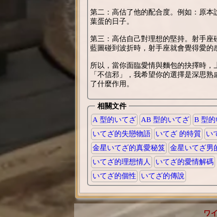
第二：高估了他的配合度。例如：原本
葉蛋的日子。
第三：高估自己對理想的堅持。射手座
藍圖碰到波折時，射手座就會覺得愛的
所以，當你面臨愛情與麵包的抉擇時，
「不信邪」，我希望你的選擇是深思熟
了什麼作用。
相關文件
A 型的いてざ
AB 型的いてざ
B 型
いてざ的失戀物語
いてざ 的特質
い
金星いてざ的真愛秘笈
金星いてざ男
いてざ的理想情人
いてざ的愛情解碼
いてざ的個性
いてざ的傳說
ワ