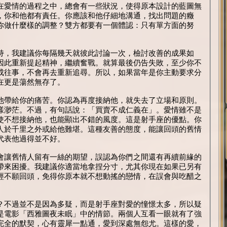
在愛情的過程之中，總會有一些狀況，使得原本設計的藍圖無
，你和他都有責任。你應該和他仔細地溝通，找出問題的癥
你做什麼樣的調整？雙方都要有一個體認：只有單方面的努
持，我建議你每隔幾天就彼此討論一次，檢討改善的成果如
因此重新提起精神，繼續奮戰。就算最後仍告失敗，至少你不
成往事，不會再去重新追尋。所以，如果當年是你主動要求分
在更是蕩然無存了。
他帶給你的痛苦。你認為再度接納他，就失去了立場和原則。
樣渺茫。不過，有句話說：「買賣不成仁義在」。愛情雖不是
使不想接納他，也能顯出不錯的風度。這是射手座的優點。你
人於千里之外或給他難堪。這種友善的態度，能讓回頭的舊情
代表他過得並不好。
會讓舊情人留有一絲的期望，誤認為你們之間還有再續前緣的
帶來困擾。我建議你適當地拿捏分寸，尤其你現在如果已另有
經不願回頭，免得你原本就不想動搖的戀情，在誤會與吃醋之
？不過並不是因為多疑，而是射手座對愛的憧憬太多，所以疑
是電影「西雅圖夜未眠」中的情節。兩個人互看一眼就有了強
完全的默契，心有靈犀一點通，愛到深處無怨尤。這樣的愛，