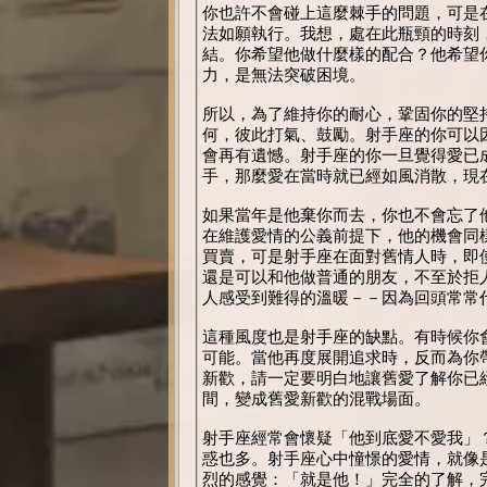
你也許不會碰上這麼棘手的問題，可是
法如願執行。我想，處在此瓶頸的時刻
結。你希望他做什麼樣的配合？他希望
力，是無法突破困境。
所以，為了維持你的耐心，鞏固你的堅
何，彼此打氣、鼓勵。射手座的你可以
會再有遺憾。射手座的你一旦覺得愛已
手，那麼愛在當時就已經如風消散，現
如果當年是他棄你而去，你也不會忘了
在維護愛情的公義前提下，他的機會同
買賣，可是射手座在面對舊情人時，即
還是可以和他做普通的朋友，不至於拒
人感受到難得的溫暖－－因為回頭常常
這種風度也是射手座的缺點。有時候你
可能。當他再度展開追求時，反而為你
新歡，請一定要明白地讓舊愛了解你已
間，變成舊愛新歡的混戰場面。
射手座經常會懷疑「他到底愛不愛我」
惑也多。射手座心中憧憬的愛情，就像
烈的感覺：「就是他！」完全的了解，