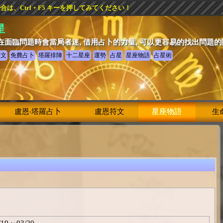
、Ctrl + F5 キーを押してみてください！
星
在面臨問題時會當局者迷, 借用占卜的力量, 可以更容易的找出問題
符文
免費占卜
塔羅排陣
十二星座
運勢
占星
星座物語
占星術
盧恩‧塔羅占卜
盧恩符文
星座物語
生
/19 ~ 03/20