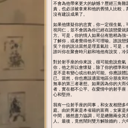
不會為他帶來更大的缺憾？歷經三角難
責，也必須被拿來和他的舊情人比較，
沒有建設成果了。
如果他懷疑你的忠實，你一定很生氣，
視同仁，並不會因為你已經在談戀愛就
方。可是，你的情人如果佔有慾稍為強
了解你，或者覺得他不可理喻。誰說戀
笑？你的說法當然是理直氣壯，可是，
誰叫你在聚會時只顧和地他有說笑，冷
對於射手座的你來說，很可能愈說愈氣
你，他之所以會懷疑，除了你的標準和
是不是有變心或出軌的可能。你應該體
已。當然，你也應該適當地區分朋友和
無辜的第三者著想。如果因為你的大而
者，實在都不公平。在愛情中的射手座
心和堅持。
我有一位射手座的同事，和女友相戀多
庭。由於男家是本省籍的富商，女家是
中間，雖然盡力協調，可是總難兩全其
人。最後，竟然鬧到雙方解除婚約，六