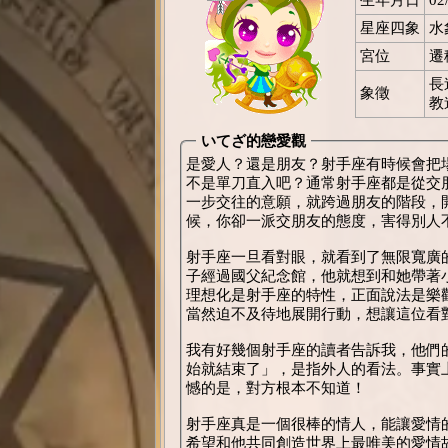
星座四象
水
宮位
遷
長
象徵
教
いてざ的戀愛觀
是愛人？還是朋友？射手座有時候會把
不是單刀直入吧？通常射手座都是從交
一步交往的意願，就跨過朋友的階段，
候，你卻一派交朋友的態度，害得別
射手座一旦看對眼，就看到了無限寬廣
子經過國父紀念館，他就想到和她帶著
理想化是射手座的特性，正面說法是樂
當然迫不及待地展開行動，想讓這位
我有好幾個射手座的讀者告訴我，他們
始就結束了」，是指外人的看法。事實
憾的是，對方根本不知道！
射手座真是一個很棒的情人，能讓愛情
希望和他共同創造世界上最唯美的愛情