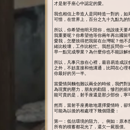
才是射手座心中認定的愛。
我也相信上帝造人是同時造一對的，如
可惜，在世界上，百分之九十九點九的
所以，你希望他明天陪你，他說後天要
我重要呢？你希望他等你兩年再出國留
愛我，怎麼捨得把我留在台灣呢？他不
緒比較壞，工作比較忙。我想反問你一
早一點完成學業？為什麼你也不能諒解
所以，凡事只放在心裡，最容易造成誤
之外，不妨直接和他溝通，比悶在心理
你最好的另一半。
當愛情與麵包難以兩全的時候，我們對
為現實的壓力，朋友的勸阻，慘烈的前
能可貴的是，射手座還是那少部份，寧
然而，當射手座勇敢地選擇愛情時，卻
可能為以後的相處埋下幾個隱憂：
第一：低估環境的阻力。。例如：原本
所有的積蓄都花光了，還欠一屍股債。