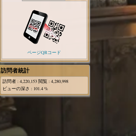
ページQRコード
訪問者統計
訪問者
: 4,220,153
閲覧
: 4,280,998
ビューの深さ
: 101.4 %