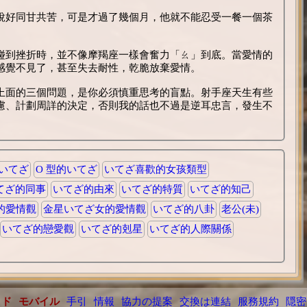
說好同甘共苦，可是才過了幾個月，他就不能忍受一餐一個茶
碰到挫折時，並不像摩羯座一樣會奮力「ㄠ」到底。當愛情的
感覺不見了，甚至失去耐性，乾脆放棄愛情。
上面的三個問題，是你必須慎重思考的盲點。射手座天生有些
慮、計劃周詳的決定，否則我的話也不過是逆耳忠言，發生不
的いてざ
O 型的いてざ
いてざ喜歡的女孩類型
てざ的同事
いてざ的由來
いてざ的特質
いてざ的知己
的愛情觀
金星いてざ女的愛情觀
いてざ的八卦
老公(未)
いてざ的戀愛觀
いてざ的剋星
いてざ的人際關係
イド
モバイル
手引
情報
協力の提案
交換は連結
服務規約
隠密