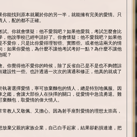
果你能找到原本就屬於你的另一半，就能擁有完美的愛情。只
情人，配的都不正確。
考試。你就會懷疑：他不愛我吧？如果他愛我，考試怎麼會比
學，他說學校已經申請好了。你會懷疑：他不愛我吧？如果他
是不愛你，只是比你愛得理智些、實際些。或者他這兩天的情
句：如果你愛他，為什麼不讓他考試考好一點？為什麼不讓他
他呢？
會。你覺得他不愛你的時候，除了反省自己是不是也不夠體諒
有建設性一些。也許透過一次次的溝通和修正，他真的就成了
於執著選擇愛情，寧可放棄麵包的情人，總是特別地佩服。因
車之鑑，會讓大部份人在抉擇的關口，從愛情中急流勇退。難
可棄麵包，取愛情的偉大情人。
常常教人又敬佩、又擔心。因為射手座對愛情的理想太崇高，
想放棄父親的家族企業，自己白手起家，結果卻虧損連連，把