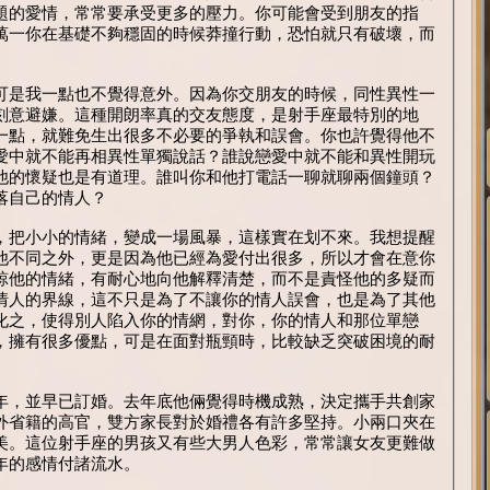
題的愛情，常常要承受更多的壓力。你可能會受到朋友的指
萬一你在基礎不夠穩固的時候莽撞行動，恐怕就只有破壞，而
可是我一點也不覺得意外。因為你交朋友的時候，同性異性一
刻意避嫌。這種開朗率真的交友態度，是射手座最特別的地
一點，就難免生出很多不必要的爭執和誤會。你也許覺得他不
愛中就不能再相異性單獨說話？誰說戀愛中就不能和異性開玩
他的懷疑也是有道理。誰叫你和他打電話一聊就聊兩個鐘頭？
落自己的情人？
，把小小的情緒，變成一場風暴，這樣實在划不來。我想提醒
他不同之外，更是因為他已經為愛付出很多，所以才會在意你
諒他的情緒，有耐心地向他解釋清楚，而不是責怪他的多疑而
情人的界線，這不只是為了不讓你的情人誤會，也是為了其他
化之，使得別人陷入你的情網，對你，你的情人和那位單戀
，擁有很多優點，可是在面對瓶頸時，比較缺乏突破困境的耐
年，並早已訂婚。去年底他倆覺得時機成熟，決定攜手共創家
外省籍的高官，雙方家長對於婚禮各有許多堅持。小兩口夾在
美。這位射手座的男孩又有些大男人色彩，常常讓女友更難做
年的感情付諸流水。