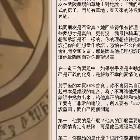
友在武陵農場的草地上對她說：「我們
式的房子。門前有草地，春天來的時候
奔馳。」
我問朋友是否當真？她回答得很有哲理
些夢想才是真的。更何況，我最怕騎馬
想和承諾是不一樣的。你的理想往往把
誤把你的理想當作承諾，恐怕在不久的
會亂開空頭支票，那是因為他把理想誤
讓他暈陶陶而對你期望過高
在一道三角習題中，如果射手座是主動
己是正義的化身，是解救不幸的愛情使
射手座的本質非常善良，你不會因為自
起根本是錯誤的組合。為了不再讓他受
錯誤中拯救出來，給他真正的幸福和快
了要有「非常的建設」，所以要有「非
設藍圖，問自己兩個問題：
第一：他要的是什麼？他真的那麼需要
的愛情肯定有缺陷，可是他已經認為那
第二：你能給的是什麼？也許你能彌補