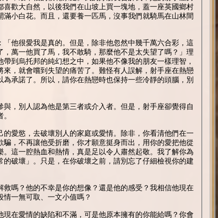
都喜歡大自然，以後我們在山坡上買一塊地，蓋一座英國鄉村
開滿小白花。而且，還要養一匹馬，沒事我們就騎馬在山林間
：「他很愛我是真的。但是，除非他忽然中幾千萬六合彩，這
了，萬一他買了馬，我不敢騎，那麼他不是太失望了嗎？」理
他帶到烏托邦的純幻想之中，如果他不像我的朋友一樣理智，
將來，就會嚐到失望的痛苦了。難怪有人誤解，射手座在熱戀
以為承諾了。所以，請你在熱戀時也保持一些冷靜的頭腦，別
參與，別人認為他是第三者或介入者。但是，射手座卻覺得自
者。
己的愛慾，去破壞別人的家庭或愛情。除非，你看清他們在一
欺騙，不再讓他受折磨，你才願意挺身而出，用你的愛把他從
樂。這一腔熱血和熱情，真是足以令人肅然起敬。我了解你為
常的破壞」。只是，在你破壞之前，請別忘了仔細檢視你的建
解救嗎？他的不幸是你的想像？還是他的感受？我相信他現在
段情一無可取、一文小值嗎？
他現在愛情的缺陷和不滿，可是他原本擁有的你能給嗎？你會