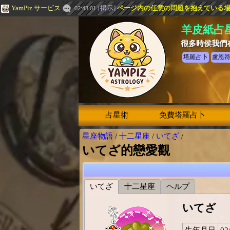
YamPiz サービス
[
掲示
]
ページ内の任意の問題を抱えている場合は
02:43:01
羊皮紙占
很多時侯我們
塔羅占卜
盧恩
占星術
免費塔羅占卜
星座物語
/
十二星座
/
いてざ
/
いてざ的戀愛觀
いてざ
十二星座
ヘルプ
いてざ
生年月日
02