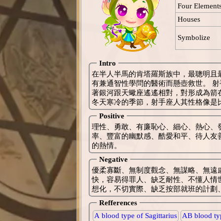
Four Element
Houses
Symbolize
Intro
在半人半馬的肯塔羅斯族中，最聰明且
有兼通智性學問的醫術而懸壺救世。 射手座是九月下旬黃昏時刻，在南地平線附近可以看到它，是夾
著銀河跟天蠍座遙遙相對，對形成為箭在弓上
冬天寒冷的季節，射手座人其性格像是
Positive
理性、勇敢、有廉恥心、細心、熱心、
率、豐富的幽默感、酷愛和平、待人友
的熱情。
Negative
優柔寡斷、無制度觀念、無謀略、無遠
快，容易得罪人、缺乏耐性、不懂人情
想化，不切實際、缺乏按部就班的計劃
Refferences
A blood type of Sagittarius
AB blood typ