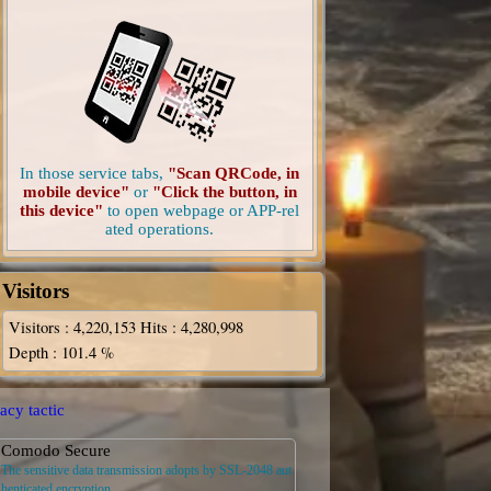
In those service tabs,
"Scan QRCode, in
mobile device"
or
"Click the button, in
this device"
to open webpage or APP-rel
ated operations.
Visitors
Visitors
: 4,220,153
Hits
: 4,280,998
Depth
: 101.4 %
acy tactic
Comodo Secure
The sensitive data transmission adopts by SSL-2048 aut
henticated encryption.