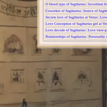
O blood type of Sagittarius
favoritism fe
Coworker of Sagittarius
Source of Sagitt
Secrets love of Sagittarius at Venus
Love
Love Conception of Sagittarius girl at Ve
Love decode of Sagittarius
Love view-po
Relationships of Sagittarius
Personality o