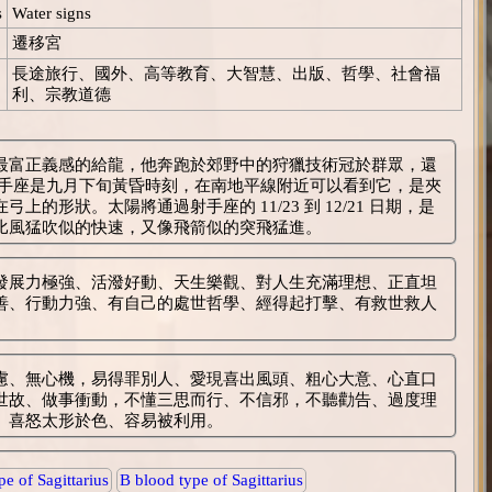
s
Water signs
遷移宮
長途旅行、國外、高等教育、大智慧、出版、哲學、社會福
利、宗教道德
最富正義感的給龍，他奔跑於郊野中的狩獵技術冠於群眾，還
的形狀。太陽將通過射手座的 11/23 到 12/21 日期，是
比風猛吹似的快速，又像飛箭似的突飛猛進。
發展力極強、活潑好動、天生樂觀、對人生充滿理想、正直坦
善、行動力強、有自己的處世哲學、經得起打擊、有救世救人
慮、無心機，易得罪別人、愛現喜出風頭、粗心大意、心直口
世故、做事衝動，不懂三思而行、不信邪，不聽勸告、過度理
、喜怒太形於色、容易被利用。
e of Sagittarius
B blood type of Sagittarius