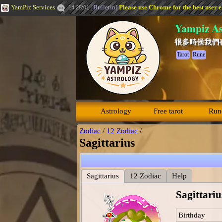
YamPiz Services
[
Bulletin
]
Please use Chrome for the best user 
14:25:01
Yampiz As
很多時侯我們
Tarot
Rune
Astrology
Free tarot
Run
Zodiac
/
12 Zodiac
/
Sagittarius
Sagittarius
12 Zodiac
Help
Sagittariu
Birthday