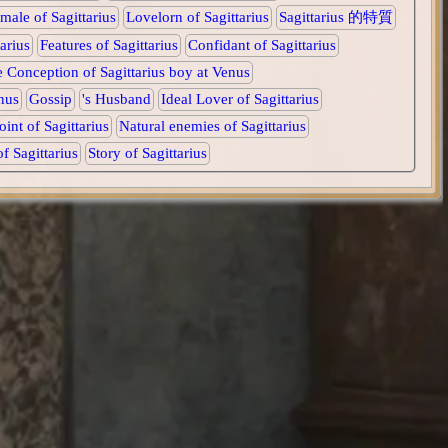
male of Sagittarius
Lovelorn of Sagittarius
Sagittarius 的特質
arius
Features of Sagittarius
Confidant of Sagittarius
 Conception of Sagittarius boy at Venus
nus
Gossip
's Husband
Ideal Lover of Sagittarius
int of Sagittarius
Natural enemies of Sagittarius
f Sagittarius
Story of Sagittarius