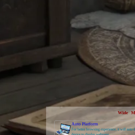
Wide
M
Auto Platform
For better browsing experience, it will auto 
device to display webpage.