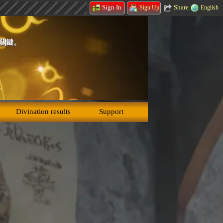
Share
Sign In
English
Sign Up
的關鍵。
Divination results
Support