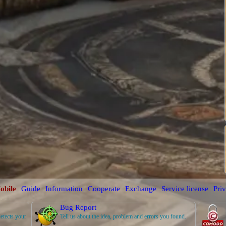
obile
Guide
Information
Cooperate
Exchange
Service license
Priv
Bug Report
detects your
Tell us about the idea, problem and errors you found.