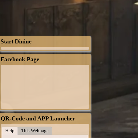
Start Dinine
Facebook Page
QR-Code and APP Launcher
Help
This Webpage