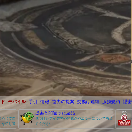
イド
モバイル
手引
情報
協力の提案
交換は連結
服務規約
隠密
提案と間違った返品
に応じて自
見つけたアイデアや問題点やエラーについて教え
ンを切り替
てください