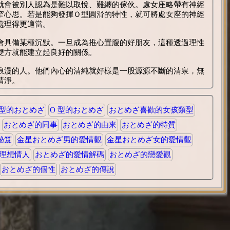
就會被別人認為是難以取悅、難纏的傢伙。處女座略帶有神經
窄心思。若是能夠發揮Ｏ型圓滑的特性，就可將處女座的神經
處理得更適當。
會具備某種沉默。一旦成為推心置腹的好朋友，這種透過理性
雙方就能建立起良好的關係。
浪漫的人。他們內心的清純就好樣是一股源源不斷的清泉，無
清淨。
 型的おとめざ
O 型的おとめざ
おとめざ喜歡的女孩類型
おとめざ的同事
おとめざ的由來
おとめざ的特質
秘笈
金星おとめざ男的愛情觀
金星おとめざ女的愛情觀
理想情人
おとめざ的愛情解碼
おとめざ的戀愛觀
おとめざ的個性
おとめざ的傳說