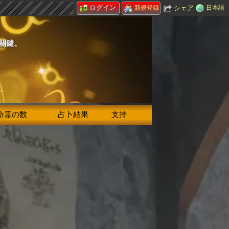
ログイン
シェア
日本語
新規登録
的關鍵。
命霊の数
占卜結果
支持