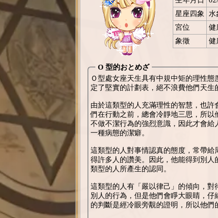
星座四象
水
宮位
健
象徵
健
O 型的おとめざ
Ｏ型處女座天生具有中規中矩的理性態
定了堅實的計劃表，絕不浪費他們天生
由於這類型的人充滿理性的智慧，也許
們在行動之前，總會冷靜地三思，所以
不做不潔行為的強烈意識，因此才會給
一種病態的潔癖。
這類型的人對事情認真的態度，常帶給
得許多人的讚美。因此，他能得到別人的
類型的人所產生的認同。
這類型的人有「嚴以律己」的傾向，對
別人的行為，但是他們會睜大眼睛，仔
的判斷是經冷眼旁覯的證明，所以他們