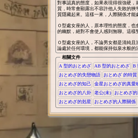
對事認真的態度，如果表現得很強硬，
質，時常會顯露出不容許他人失敗的狹
質隱藏起來。這樣一來，人際關係才能
Ｏ型處女座的人，原本理性的態度，也
的幽默，絕對不會使人感到無聊。這樣
Ｏ型處女座的人，不論男女都是清純且
論處於任何環境，都能保持似泉水般的
相關文件
A 型的おとめざ
AB 型的おとめざ
B
おとめざ的失戀物語
おとめざ 的特質
おとめざ的知己
金星おとめざ的真愛
おとめざ的八卦
老公(未)
おとめざ的
おとめざ的剋星
おとめざ的人際關係