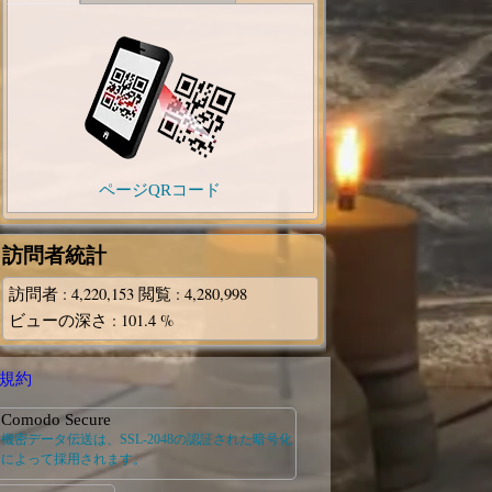
ページQRコード
訪問者統計
訪問者
: 4,220,153
閲覧
: 4,280,998
ビューの深さ
: 101.4 %
規約
Comodo Secure
機密データ伝送は、SSL-2048の認証された暗号化
によって採用されます。