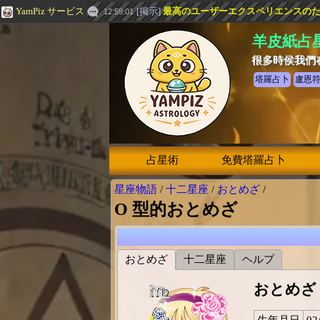
YamPiz サービス
[
掲示
]
最高のユーザーエクスペリエンスのための
12:59:01
羊皮紙占
很多時侯我們
塔羅占卜
盧恩
占星術
免費塔羅占卜
星座物語
/
十二星座
/
おとめざ
/
O 型的おとめざ
おとめざ
十二星座
ヘルプ
おとめざ
生年月日
02