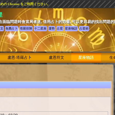
 Chrome をご利用ください。
星
在面臨問題時會當局者迷, 借用占卜的力量, 可以更容易的找出問題
符文
免費占卜
塔羅排陣
十二星座
運勢
占星
星座物語
占星術
盧恩‧塔羅占卜
盧恩符文
星座物語
生
/19 ~ 03/20