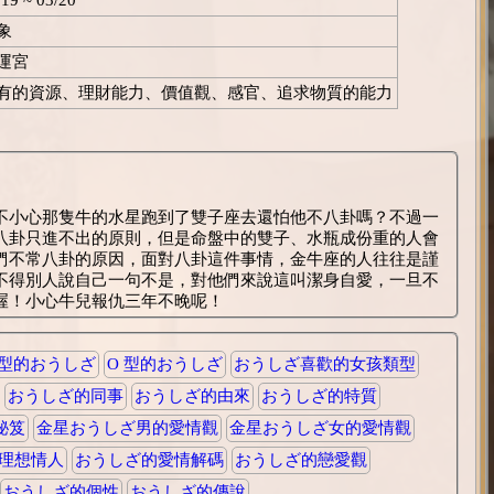
象
運宮
有的資源、理財能力、價值觀、感官、追求物質的能力
不小心那隻牛的水星跑到了雙子座去還怕他不八卦嗎？不過一
八卦只進不出的原則，但是命盤中的雙子、水瓶成份重的人會
們不常八卦的原因，面對八卦這件事情，金牛座的人往往是謹
不得別人說自己一句不是，對他們來說這叫潔身自愛，一旦不
喔！小心牛兒報仇三年不晚呢！
 型的おうしざ
O 型的おうしざ
おうしざ喜歡的女孩類型
おうしざ的同事
おうしざ的由來
おうしざ的特質
秘笈
金星おうしざ男的愛情觀
金星おうしざ女的愛情觀
理想情人
おうしざ的愛情解碼
おうしざ的戀愛觀
おうしざ的個性
おうしざ的傳說