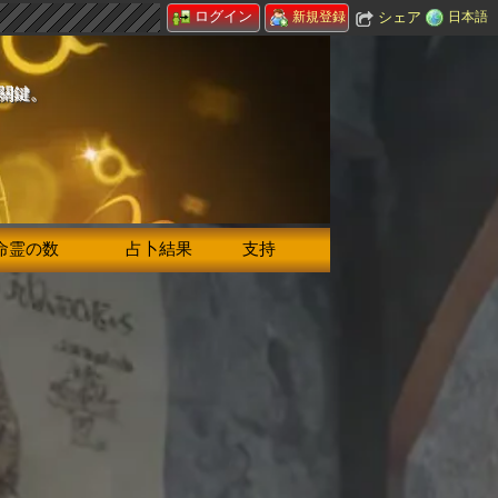
ログイン
シェア
日本語
新規登録
的關鍵。
命霊の数
占卜結果
支持