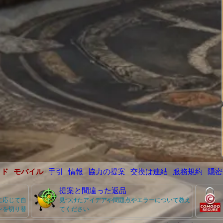
イド
モバイル
手引
情報
協力の提案
交換は連結
服務規約
隠密
提案と間違った返品
に応じて自
見つけたアイデアや問題点やエラーについて教え
ンを切り替
てください