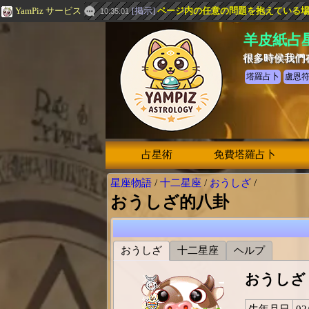
YamPiz サービス
[
掲示
]
ページ内の任意の問題を抱えている場合は
10:35:01
羊皮紙占
很多時侯我們
塔羅占卜
盧恩
占星術
免費塔羅占卜
星座物語
/
十二星座
/
おうしざ
/
おうしざ的八卦
おうしざ
十二星座
ヘルプ
おうしざ
生年月日
02