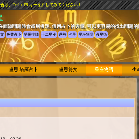
、Ctrl + F5 キーを押してみてください！
星
在面臨問題時會當局者迷, 借用占卜的力量, 可以更容易的找出問題
符文
免費占卜
塔羅排陣
十二星座
運勢
占星
星座物語
占星術
盧恩‧塔羅占卜
盧恩符文
星座物語
生
/19 ~ 03/20