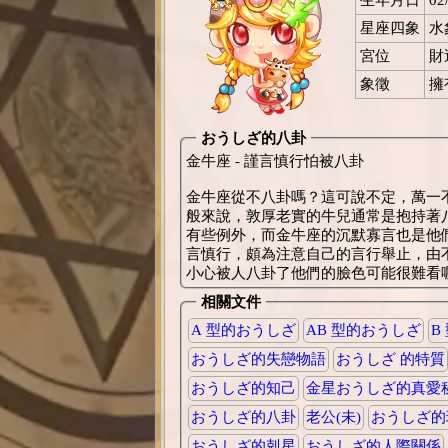
星座四象
水
宮位
財
象徵
擁
おうしざ的八卦
金牛座 - 謹言慎行怕被八卦
金牛座從不八卦嗎？這可說不定，萬一
般來說，敦厚老實的牛兒通常是抱持著
有些例外，而金牛座的沉默寡言也是他
言慎行，頗為注意自己的言行舉止，由
小心被人八卦了他們的臉色可能很難看
相關文件
A 型的おうしざ
AB 型的おうしざ
B
おうしざ的失戀物語
おうしざ 的特質
おうしざ的知己
金星おうしざ的真愛
おうしざ的八卦
老公(未)
おうしざ的
おうしざ的剋星
おうしざ的人際關係