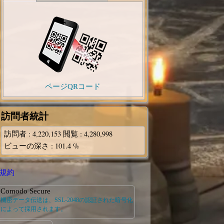
ページQRコード
訪問者統計
訪問者
: 4,220,153
閲覧
: 4,280,998
ビューの深さ
: 101.4 %
規約
Comodo Secure
機密データ伝送は、SSL-2048の認証された暗号化
によって採用されます。