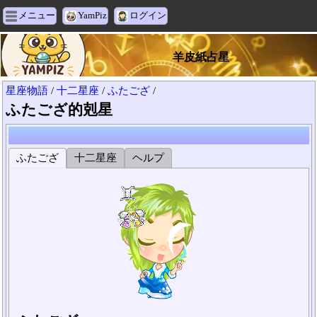
メニュー
YamPiz
ログイン
羊皮紙占星
星座物語
/
十二星座
/
ふたござ
/
ふたござ的剋星
ふたござ
十二星座
ヘルプ