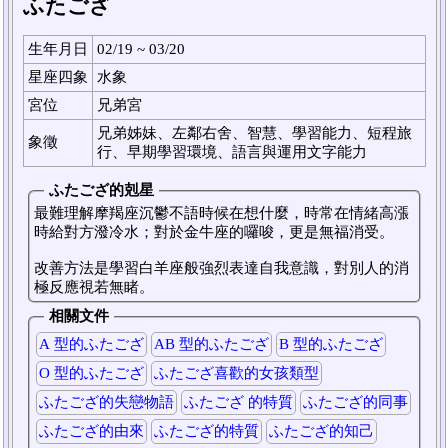
ふたござ
生年月日
02/19 ~ 03/20
星座四象
水象
宮位
兄弟宮
兄弟姊妹、左鄰右舍、智慧、學習能力、短程旅
象徵
行、早期學習環境、語言與運用文字能力
ふたござ的剋星
最難理解摩羯座沉鬱不語時候在想什麼，時常在情緒高漲
時給對方潑冷水；對於金牛座的囉唆，更是無福消受。
改善方法是學習白羊座般強烈表達自我意識，對別人的消
極反應視若無睹。
相關文件
A 型的ふたござ
AB 型的ふたござ
B 型的ふたござ
O 型的ふたござ
ふたござ喜歡的女孩類型
ふたござ的失戀物語
ふたござ 的特質
ふたござ的同事
ふたござ的由來
ふたござ的特質
ふたござ的知己