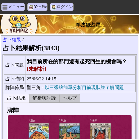
メニュー
YamPiz
ログイン
羊皮紙占星
占卜結果
/
占卜結果解析(3843)
我目前所在的部門還有起死回生的機會嗎？
占卜問題
[未解析]
占卜時間
25/06/22 14:15
牌陣佈局
聖三角 -
以三張牌簡單分析目前現狀並了解問題
占卜結果
解析與討論
ヘルプ
牌陣