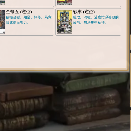
金幣五 (逆位)
戰車 (逆位)
積極改變。知足。靜修。為意
挫敗。消極。過度忙碌導致的
識成長而努力。
疲勞。無法集中精神。