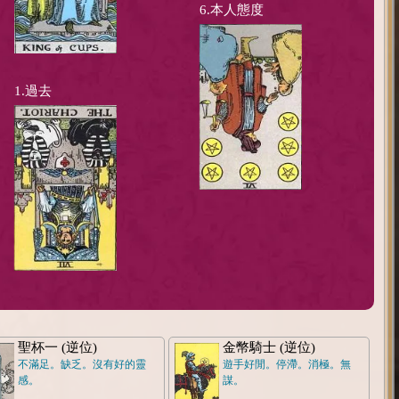
6.本人態度
1.過去
聖杯一 (逆位)
金幣騎士 (逆位)
不滿足。缺乏。沒有好的靈
遊手好閒。停滯。消極。無
感。
謀。