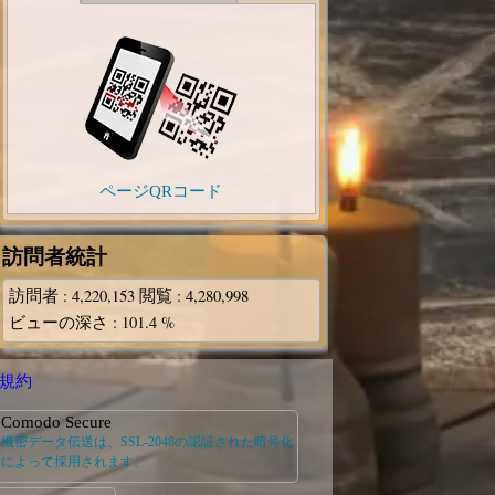
ページQRコード
訪問者統計
訪問者
: 4,220,153
閲覧
: 4,280,998
ビューの深さ
: 101.4 %
規約
Comodo Secure
機密データ伝送は、SSL-2048の認証された暗号化
によって採用されます。