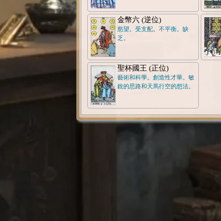
金幣六 (逆位)
慾望。受支配。不平衡。缺
乏。
聖杯國王 (正位)
藝術和科學。創造性才華。敏
銳的思路和天馬行空的想法。