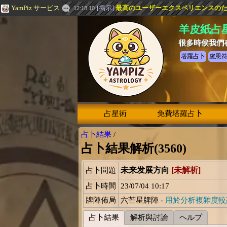
YamPiz サービス
[
掲示
]
最高のユーザーエクスペリエンスのための
12:18:10
羊皮紙占
很多時侯我們
塔羅占卜
盧恩
占星術
免費塔羅占卜
占卜結果
/
占卜結果解析(3560)
未来发展方向
[未解析]
占卜問題
占卜時間
23/07/04 10:17
牌陣佈局
六芒星牌陣 -
用於分析複雜度較
占卜結果
解析與討論
ヘルプ