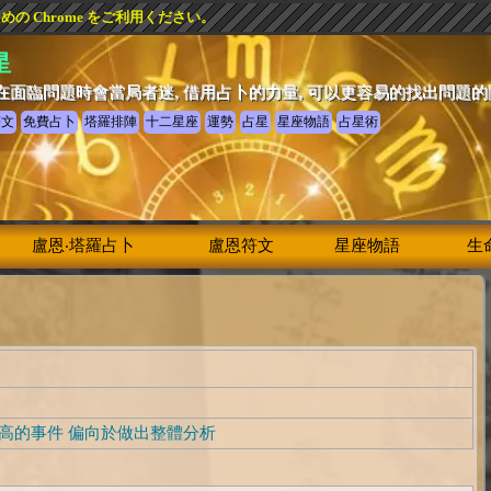
 Chrome をご利用ください。
星
在面臨問題時會當局者迷, 借用占卜的力量, 可以更容易的找出問題
符文
免費占卜
塔羅排陣
十二星座
運勢
占星
星座物語
占星術
盧恩‧塔羅占卜
盧恩符文
星座物語
生
高的事件 偏向於做出整體分析