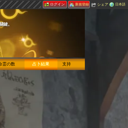
ログイン
シェア
日本語
新規登録
的關鍵。
命霊の数
占卜結果
支持