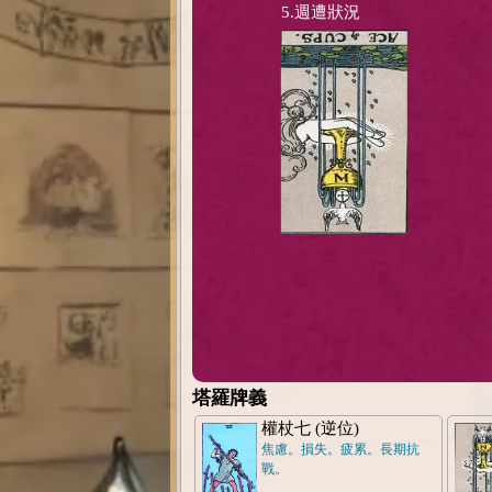
5.週遭狀況
塔羅牌義
權杖七 (逆位)
焦慮。損失。疲累。長期抗
戰。