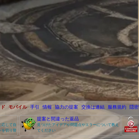
イド
モバイル
手引
情報
協力の提案
交換は連結
服務規約
隠密
提案と間違った返品
に応じて自
見つけたアイデアや問題点やエラーについて教え
ンを切り替
てください