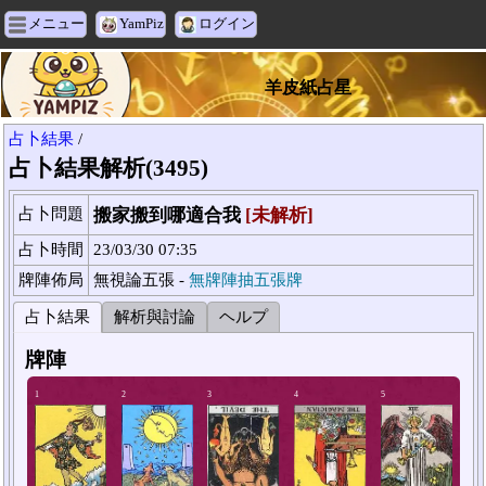
メニュー
YamPiz
ログイン
羊皮紙占星
占卜結果
/
占卜結果解析(3495)
占卜問題
搬家搬到哪適合我
[未解析]
占卜時間
23/03/30 07:35
牌陣佈局
無視論五張 -
無牌陣抽五張牌
占卜結果
解析與討論
ヘルプ
牌陣