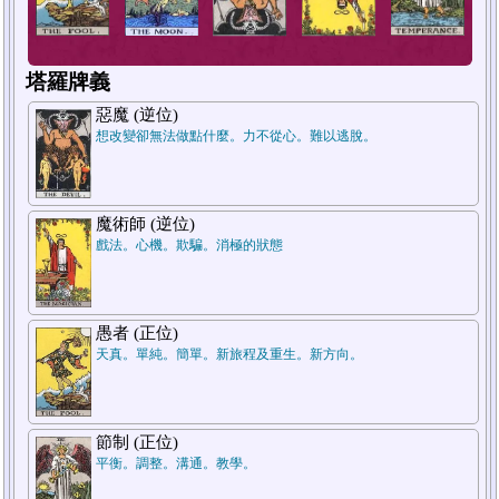
塔羅牌義
惡魔 (逆位)
想改變卻無法做點什麼。力不從心。難以逃脫。
1
2
3
魔術師 (逆位)
戲法。心機。欺騙。消極的狀態
愚者 (正位)
天真。單純。簡單。新旅程及重生。新方向。
節制 (正位)
平衡。調整。溝通。教學。