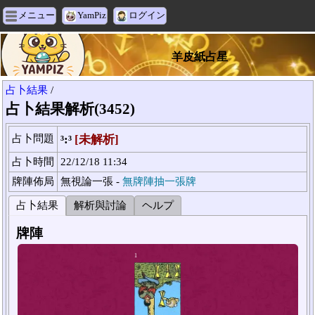
メニュー
YamPiz
ログイン
羊皮紙占星
占卜結果
/
占卜結果解析(3452)
占卜問題
³:³
[未解析]
占卜時間
22/12/18 11:34
牌陣佈局
無視論一張 -
無牌陣抽一張牌
占卜結果
解析與討論
ヘルプ
牌陣