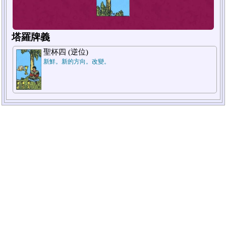
塔羅牌義
聖杯四 (逆位)
新鮮。新的方向。改變。
1