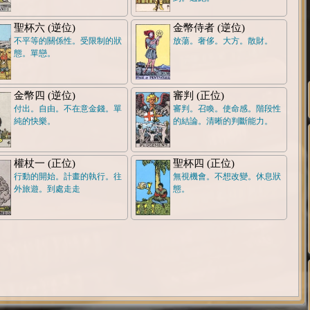
聖杯六 (逆位)
金幣侍者 (逆位)
不平等的關係性。受限制的狀
放蕩。奢侈。大方。散財。
態。單戀。
金幣四 (逆位)
審判 (正位)
付出。自由。不在意金錢。單
審判。召喚。使命感。階段性
純的快樂。
的結論。清晰的判斷能力。
權杖一 (正位)
聖杯四 (正位)
行動的開始。計畫的執行。往
無視機會。不想改變。休息狀
外旅遊。到處走走
態。