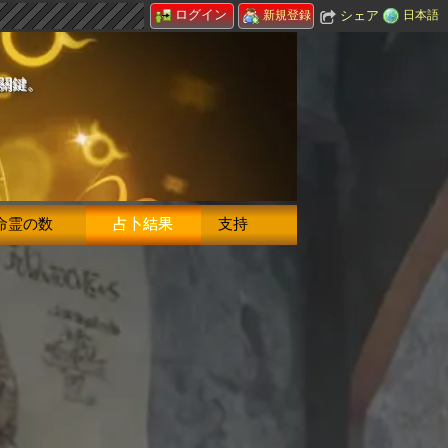
ログイン
シェア
日本語
新規登録
的關鍵。
命霊の数
占卜結果
支持