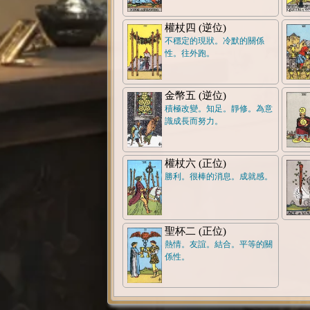
權杖四 (逆位)
不穩定的現狀。冷默的關係
性。往外跑。
金幣五 (逆位)
積極改變。知足。靜修。為意
識成長而努力。
權杖六 (正位)
勝利。很棒的消息。成就感。
聖杯二 (正位)
熱情。友誼。結合。平等的關
係性。