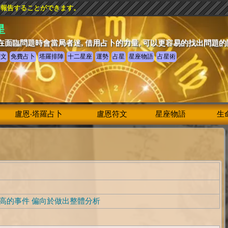
を報告することができます。
星
在面臨問題時會當局者迷, 借用占卜的力量, 可以更容易的找出問題
符文
免費占卜
塔羅排陣
十二星座
運勢
占星
星座物語
占星術
盧恩‧塔羅占卜
盧恩符文
星座物語
生
高的事件 偏向於做出整體分析