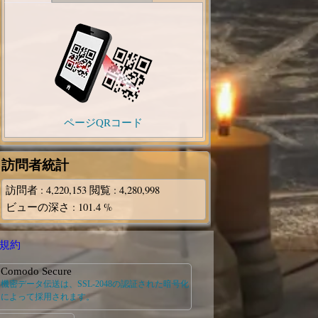
ページQRコード
訪問者統計
訪問者
: 4,220,153
閲覧
: 4,280,998
ビューの深さ
: 101.4 %
規約
Comodo Secure
機密データ伝送は、SSL-2048の認証された暗号化
によって採用されます。