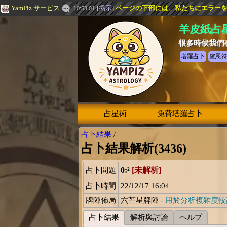
YamPiz サービス
[
掲示
]
ページの下部には、私たちにエラー
10:53:01
羊皮紙占
很多時侯我們
塔羅占卜
盧恩
占星術
免費塔羅占卜
占卜結果
/
占卜結果解析(3436)
0:²
[未解析]
占卜問題
占卜時間
22/12/17 16:04
牌陣佈局
六芒星牌陣 -
用於分析複雜度較
占卜結果
解析與討論
ヘルプ