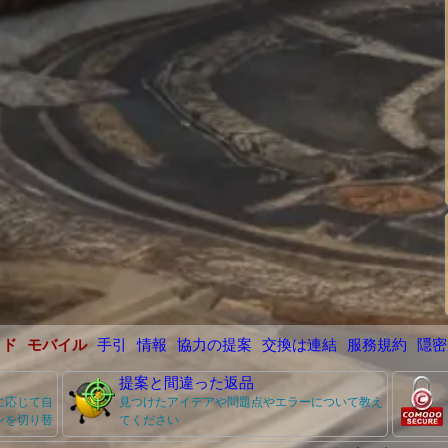
イド
モバイル
手引
情報
協力の提案
交換は連結
服務規約
隠密
提案と間違った返品
に応じて自
見つけたアイデアや問題点やエラーについて教え
ンを切り替
てください