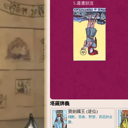
5.週遭狀況
塔羅牌義
寶劍國王 (逆位)
殘酷。歪曲。野蠻。邪惡的企
圖。