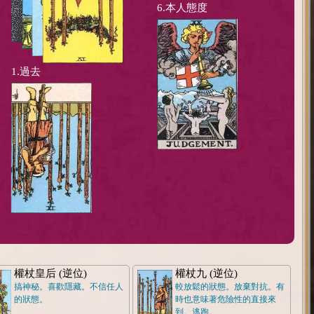
6.本人態度
1.過去
權杖皇后 (逆位)
權杖九 (逆位)
搞神秘。喜歡隱藏。不信任人
較放鬆的狀態。放棄對抗。有
的狀態。
時也意味著危險性的直接來
到。逃跑。