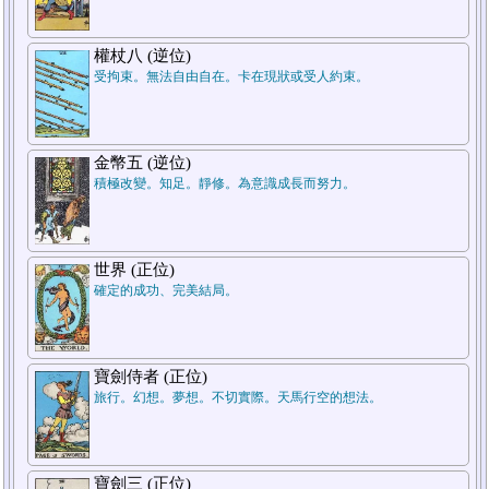
7.結論
權杖八 (逆位)
受拘束。無法自由自在。卡在現狀或受人約束。
金幣五 (逆位)
積極改變。知足。靜修。為意識成長而努力。
5.週遭狀況
世界 (正位)
確定的成功、完美結局。
1.過去
寶劍侍者 (正位)
旅行。幻想。夢想。不切實際。天馬行空的想法。
寶劍三 (正位)