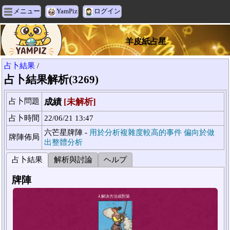
メニュー
YamPiz
ログイン
羊皮紙占星
占卜結果
/
占卜結果解析(3269)
占卜問題
成績
[未解析]
占卜時間
22/06/21 13:47
六芒星牌陣 -
用於分析複雜度較高的事件 偏向於做
牌陣佈局
出整體分析
占卜結果
解析與討論
ヘルプ
牌陣