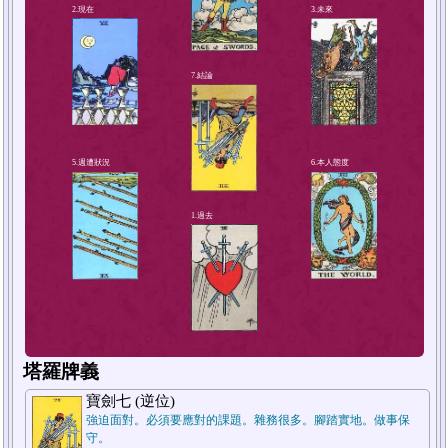
4.解決方法或對策
2.現在
塔羅牌義
寶劍七 (逆位)
強迫面對。必須要應對的課題。雜務很多。腳踏實地。做事保
守。