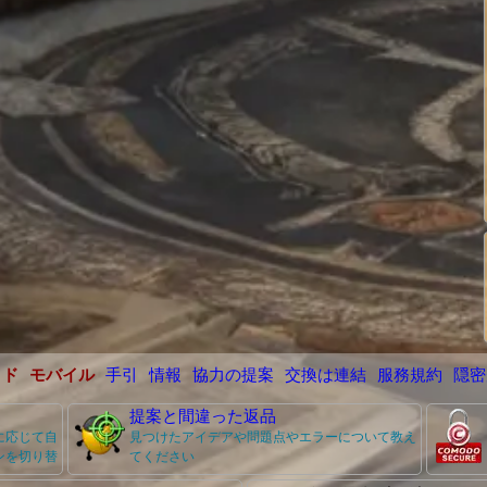
イド
モバイル
手引
情報
協力の提案
交換は連結
服務規約
隠密
提案と間違った返品
に応じて自
見つけたアイデアや問題点やエラーについて教え
ンを切り替
てください