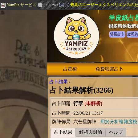
YamPiz サービス
[
掲示
]
最高のユーザーエクスペリエンスのための
06:57:40
羊皮紙占
很多時侯我們
塔羅占卜
盧恩
占星術
免費塔羅占卜
占卜結果
/
占卜結果解析(3266)
行李
[未解析]
占卜問題
占卜時間
22/06/21 13:17
牌陣佈局
六芒星牌陣 -
用於分析複雜度較
占卜結果
解析與討論
ヘルプ