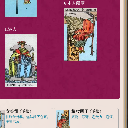
6.本人態度
1.過去
女祭司 (逆位)
權杖國王 (逆位)
忙碌於外務。無法靜下心來。
嚴厲。嚴苛。忍受力。霸權。
學習不夠。