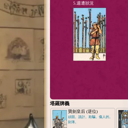
5.週遭狀況
塔羅牌義
寶劍皇后 (逆位)
頑固。詭計。欺騙。傷人的。
刻薄。