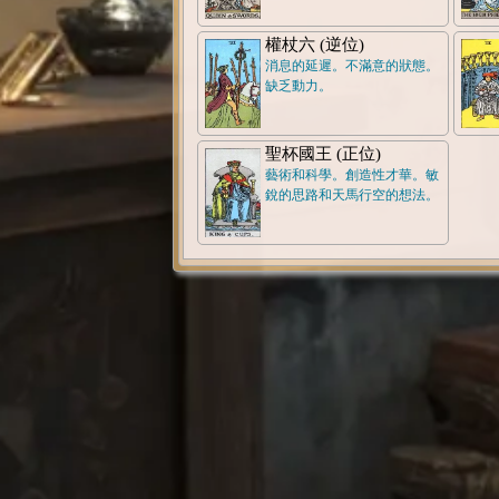
權杖六 (逆位)
消息的延遲。不滿意的狀態。
缺乏動力。
聖杯國王 (正位)
藝術和科學。創造性才華。敏
銳的思路和天馬行空的想法。