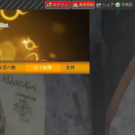
ログイン
シェア
日本語
新規登録
的關鍵。
命霊の数
占卜結果
支持