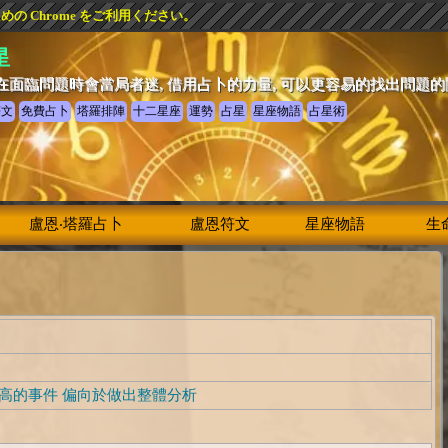
 Chrome をご利用ください。
星
在面臨問題時會當局者迷, 借用占卜的力量, 可以更容易的找出問題
符文
免費占卜
塔羅排陣
十二星座
運勢
占星
星座物語
占星術
盧恩‧塔羅占卜
盧恩符文
星座物語
生
高的事件 偏向於做出整體分析