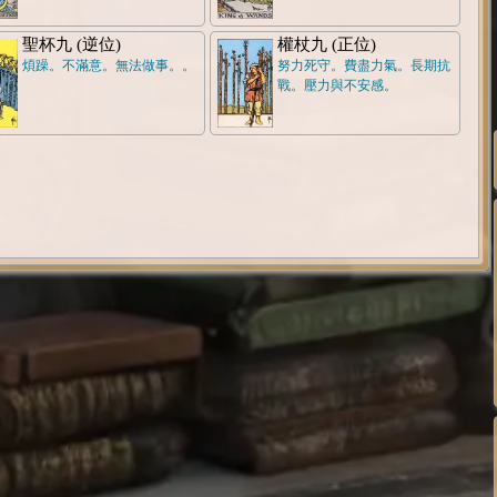
聖杯九 (逆位)
權杖九 (正位)
煩躁。不滿意。無法做事。。
努力死守。費盡力氣。長期抗
戰。壓力與不安感。