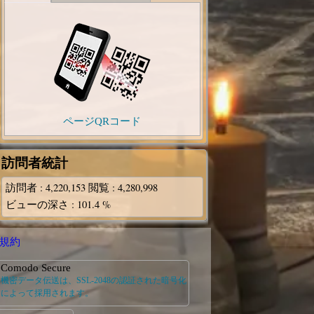
ページQRコード
訪問者統計
訪問者
: 4,220,153
閲覧
: 4,280,998
ビューの深さ
: 101.4 %
規約
Comodo Secure
機密データ伝送は、SSL-2048の認証された暗号化
によって採用されます。