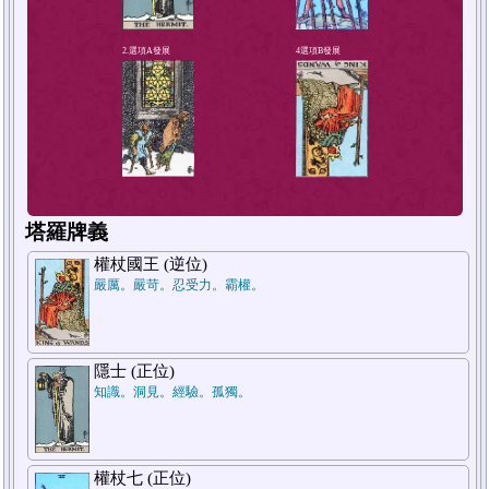
1.選項A現狀
塔羅牌義
權杖國王 (逆位)
嚴厲。嚴苛。忍受力。霸權。
隱士 (正位)
知識。洞見。經驗。孤獨。
2.選項A發展
權杖七 (正位)