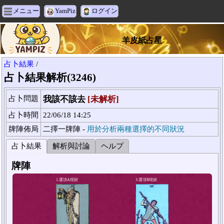
メニュー
YamPiz
ログイン
羊皮紙占星
占卜結果
/
占卜結果解析(3246)
占卜問題
我該不該去
[未解析]
占卜時間
22/06/18 14:25
牌陣佈局
二擇一牌陣 -
用於分析兩種選擇的不同狀況
占卜結果
解析與討論
ヘルプ
牌陣