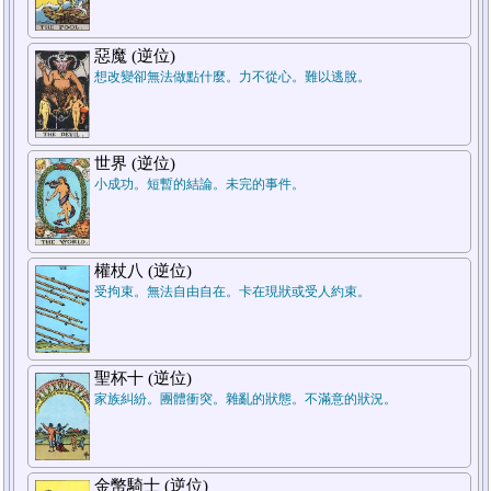
7.結論
惡魔 (逆位)
想改變卻無法做點什麼。力不從心。難以逃脫。
世界 (逆位)
小成功。短暫的結論。未完的事件。
5.週遭狀況
權杖八 (逆位)
受拘束。無法自由自在。卡在現狀或受人約束。
1.過去
聖杯十 (逆位)
家族糾紛。團體衝突。雜亂的狀態。不滿意的狀況。
金幣騎士 (逆位)