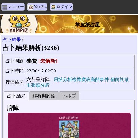
メニュー
YamPiz
ログイン
羊皮紙占星
占卜結果
/
占卜結果解析(3236)
占卜問題
學費
[未解析]
占卜時間
22/06/17 02:20
六芒星牌陣 -
用於分析複雜度較高的事件 偏向於做
牌陣佈局
出整體分析
占卜結果
解析與討論
ヘルプ
牌陣