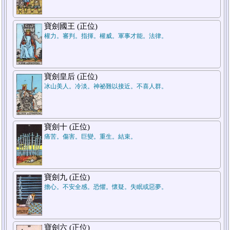
7.結論
寶劍國王 (正位)
權力。審判。指揮。權威。軍事才能。法律。
寶劍皇后 (正位)
冰山美人。冷淡。神祕難以接近。不喜人群。
5.週遭狀況
寶劍十 (正位)
痛苦。傷害。巨變。重生。結束。
1.過去
寶劍九 (正位)
擔心。不安全感。恐懼。懷疑。失眠或惡夢。
寶劍六 (正位)