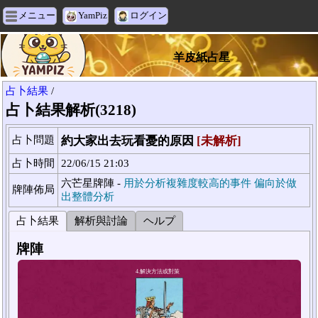
メニュー
YamPiz
ログイン
羊皮紙占星
占卜結果
/
占卜結果解析(3218)
占卜問題
約大家出去玩看憂的原因
[未解析]
占卜時間
22/06/15 21:03
六芒星牌陣 -
用於分析複雜度較高的事件 偏向於做
牌陣佈局
出整體分析
占卜結果
解析與討論
ヘルプ
牌陣