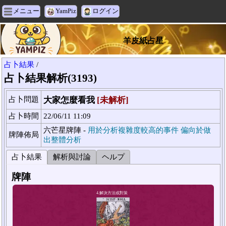
メニュー
YamPiz
ログイン
羊皮紙占星
占卜結果
/
占卜結果解析(3193)
占卜問題
大家怎麼看我
[未解析]
占卜時間
22/06/11 11:09
六芒星牌陣 -
用於分析複雜度較高的事件 偏向於做
牌陣佈局
出整體分析
占卜結果
解析與討論
ヘルプ
牌陣