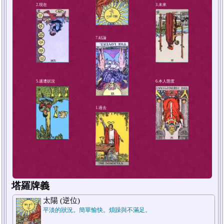
4.解決方法或對策
2.現在
塔羅牌義
太陽 (逆位)
平淡的狀況。簡單愉快。煩躁與不滿足。