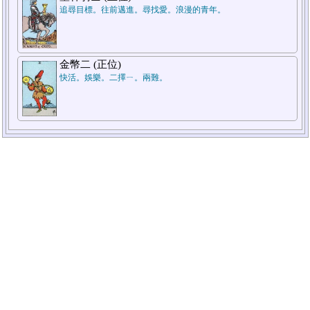
追尋目標。往前邁進。尋找愛。浪漫的青年。
金幣二 (正位)
快活。娛樂。二擇ㄧ。兩難。