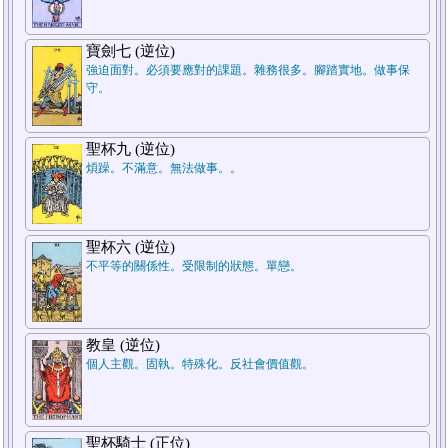
7.結論
寶劍七 (逆位)
強迫面對。必須要應對的課題。雜務很多。腳踏實地。做事保
守。
聖杯九 (逆位)
煩躁。不滿意。無法做事。。
5.週遭狀況
聖杯六 (逆位)
不平等的關係性。受限制的狀態。單戀。
1.過去
教皇 (逆位)
個人主觀。固執。特殊化。反社會價值觀。
聖杯騎士 (正位)