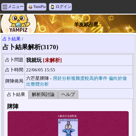
メニュー
YamPiz
ログイン
羊皮紙占星
占卜結果
/
占卜結果解析(3170)
占卜問題
我就玩
[未解析]
占卜時間
22/06/05 15:55
六芒星牌陣 -
用於分析複雜度較高的事件 偏向於做
牌陣佈局
出整體分析
占卜結果
解析與討論
ヘルプ
牌陣