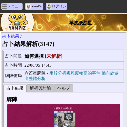
メニュー
YamPiz
ログイン
羊皮紙占星
占卜結果
/
占卜結果解析(3147)
占卜問題
如何選擇
[未解析]
占卜時間
22/06/05 14:43
六芒星牌陣 -
用於分析複雜度較高的事件 偏向於做
牌陣佈局
出整體分析
占卜結果
解析與討論
ヘルプ
牌陣