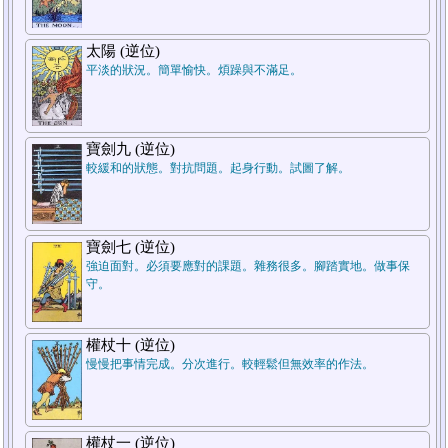
7.結論
太陽 (逆位)
平淡的狀況。簡單愉快。煩躁與不滿足。
寶劍九 (逆位)
較緩和的狀態。對抗問題。起身行動。試圖了解。
5.週遭狀況
寶劍七 (逆位)
強迫面對。必須要應對的課題。雜務很多。腳踏實地。做事保
1.過去
守。
權杖十 (逆位)
慢慢把事情完成。分次進行。較輕鬆但無效率的作法。
權杖一 (逆位)