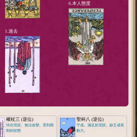
6.本人態度
1.過去
權杖三 (逆位)
聖杯八 (逆位)
待在現狀。無法改變。受到限
守成。滿足於現狀。缺乏成長
制的狀態
動力。