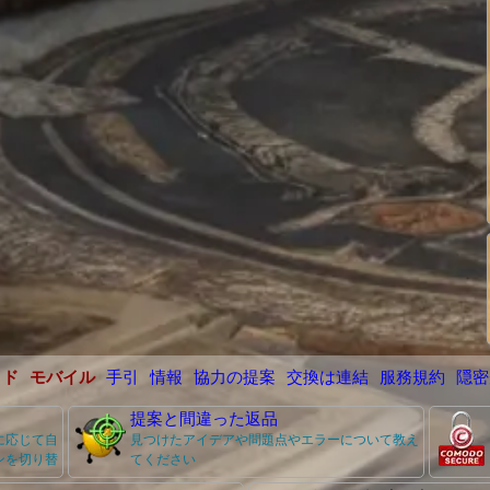
イド
モバイル
手引
情報
協力の提案
交換は連結
服務規約
隠密
提案と間違った返品
に応じて自
見つけたアイデアや問題点やエラーについて教え
ンを切り替
てください