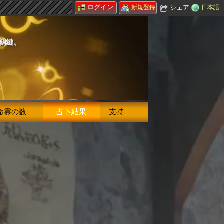
ログイン
シェア
日本語
新規登録
的關鍵。
命霊の数
占卜結果
支持