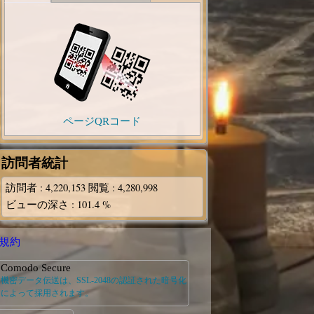
ページQRコード
訪問者統計
訪問者
: 4,220,153
閲覧
: 4,280,998
ビューの深さ
: 101.4 %
規約
Comodo Secure
機密データ伝送は、SSL-2048の認証された暗号化
によって採用されます。