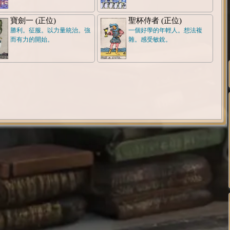
寶劍一 (正位)
聖杯侍者 (正位)
勝利。征服。以力量統治。強
一個好學的年輕人。想法複
而有力的開始。
雜。感受敏銳。