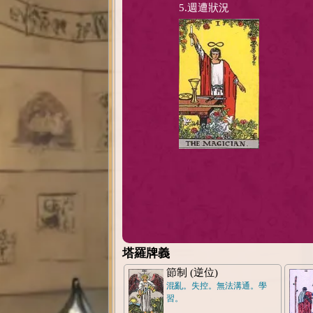
5.週遭狀況
塔羅牌義
節制 (逆位)
混亂。失控。無法溝通。學
習。