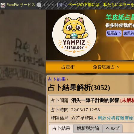
YamPiz サービス
[
掲示
]
ページの下部には、私たちにエラー
11:39:01
羊皮紙占
很多時侯我們
塔羅占卜
盧恩
占星術
免費塔羅占卜
占卜結果
/
占卜結果解析(3052)
消失一陣子計劃的影響
[未解析
占卜問題
占卜時間
22/03/17 12:58
牌陣佈局
六芒星牌陣 -
用於分析複雜度較
占卜結果
解析與討論
ヘルプ