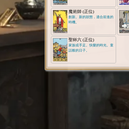
魔術師 (正位)
創新。新的狀態，適合前進的
時機。
聖杯六 (正位)
家族或手足。快樂的時光。童
話般的日子。