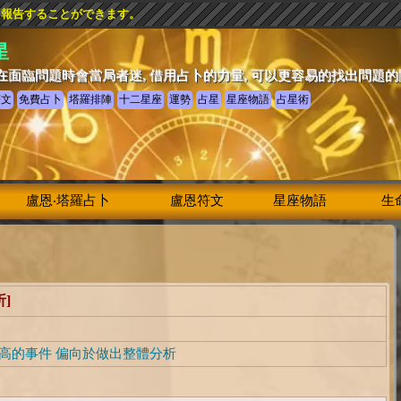
を報告することができます。
星
在面臨問題時會當局者迷, 借用占卜的力量, 可以更容易的找出問題
符文
免費占卜
塔羅排陣
十二星座
運勢
占星
星座物語
占星術
盧恩‧塔羅占卜
盧恩符文
星座物語
生
]
高的事件 偏向於做出整體分析