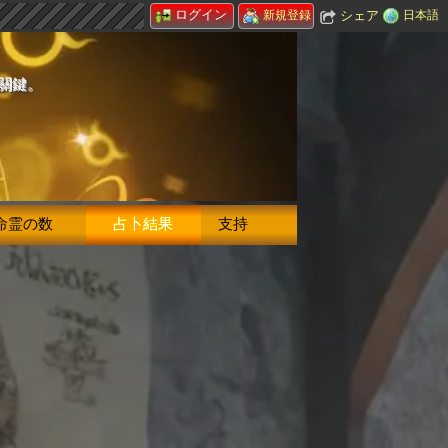
ログイン
シェア
日本語
新規登録
的關鍵。
命霊の数
占卜結果
支持