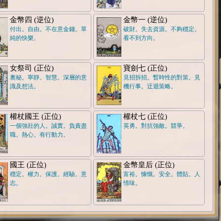
金幣四 (逆位)
金幣一 (逆位)
付出。自由。不在意金錢。單
破財。失去資源。不夠穩定。
純的快樂。
看不到方向。
女祭司 (正位)
寶劍七 (正位)
奧秘。寧靜。智慧。深層的意
見招拆招。暫時性的對策。見
識及想法。
機行事。迂迴策略。
權杖國王 (正位)
權杖七 (正位)
一個強壯的人。誠實。負責盡
英勇。對抗強敵。競爭。
職。熱心。有行動力。
國王 (正位)
金幣皇后 (正位)
穩定。權力。保護。經驗。意
富裕。慷慨。安全。體貼。人
志。
情味。