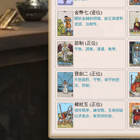
金幣七 (逆位)
關於金錢的煩惱。缺乏基礎和
資源。沒耐性。
節制 (正位)
平衡。調整。溝通。教學。
寶劍二 (正位)
不想面對。守勢。保守的想
法。拒絕。
權杖五 (正位)
假性戰爭。練習戰。互相切磋
以求進步。衝突與吵架。