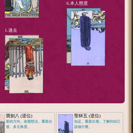
6.本人態度
1.過去
寶劍八 (逆位)
聖杯五 (逆位)
新的方向。改變想法。重新出
知足。重新出發。了解到自己
發。多元角度。
該做什麼。