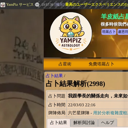
YamPiz サービス
[
掲示
]
最高のユーザーエクスペリエンスのための
19:57:36
羊皮紙占
很多時侯我們
塔羅占卜
盧恩
占星術
免費塔羅占卜
占卜結果
/
占卜結果解析(2998)
我跟學長的關係走向，未來
占卜問題
占卜時間
22/03/03 22:16
牌陣佈局
六芒星牌陣 -
用於分析複雜度較
占卜結果
解析與討論
ヘルプ