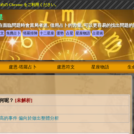
 Chrome をご利用ください。
星
在面臨問題時會當局者迷, 借用占卜的力量, 可以更容易的找出問題
符文
免費占卜
塔羅排陣
十二星座
運勢
占星
星座物語
占星術
盧恩‧塔羅占卜
盧恩符文
星座物語
生
如何呢？
[未解析]
高的事件 偏向於做出整體分析