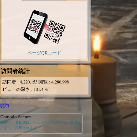
ページQRコード
訪問者統計
訪問者
: 4,220,153
閲覧
: 4,280,998
ビューの深さ
: 101.4 %
規約
Comodo Secure
機密データ伝送は、SSL-2048の認証された暗号化
によって採用されます。