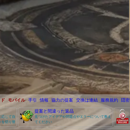
イド
モバイル
手引
情報
協力の提案
交換は連結
服務規約
隠密
提案と間違った返品
に応じて自
見つけたアイデアや問題点やエラーについて教え
ンを切り替
てください