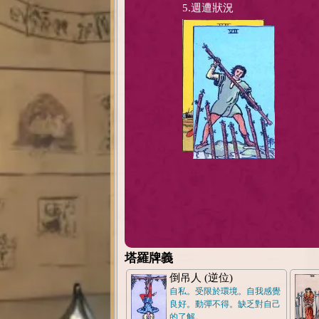
5.週遭狀況
塔羅牌義
倒吊人 (逆位)
自私。受限於環境。自我感覺
良好。動彈不得。缺乏對自己
的了解。