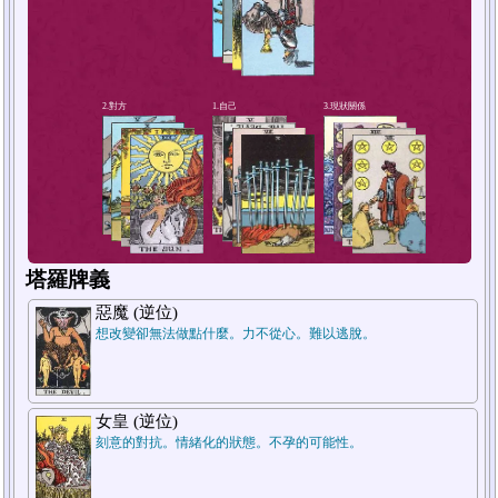
4.短期未來
塔羅牌義
惡魔 (逆位)
想改變卻無法做點什麼。力不從心。難以逃脫。
女皇 (逆位)
刻意的對抗。情緒化的狀態。不孕的可能性。