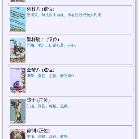
權杖八 (逆位)
受拘束。無法自由自在。卡在現狀或受人約束。
2.對方
1.自己
聖杯騎士 (逆位)
詐騙。詭計。口是心非。花心。
金幣八 (逆位)
虛榮。貪婪。怠惰。缺乏耐性。
隱士 (正位)
知識。洞見。經驗。孤獨。
節制 (正位)
平衡。調整。溝通。教學。