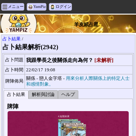
メニュー
YamPiz
ログイン
羊皮紙占星
占卜結果
/
占卜結果解析(2942)
占卜問題
我跟學長之後關係走向為何？
[未解析]
占卜時間
22/02/17 19:08
關係 - 戀人金字塔 -
用來分析人際關係上的特定人士
牌陣佈局
和感情對象。
占卜結果
解析與討論
ヘルプ
牌陣