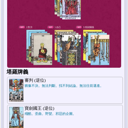
4.短期未來
補牌
塔羅牌義
審判 (逆位)
猶豫不決。無法判斷。找不到結論。無法往前邁進。
寶劍國王 (逆位)
殘酷。歪曲。野蠻。邪惡的企圖。