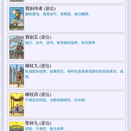
寶劍侍者 (逆位)
腳踏實地。過度保守。實務面。無法離開。
2.對方
1.自己
補牌
補牌
寶劍五 (逆位)
檢討。合作。談判。衝突後的協商。良性競爭。
權杖九 (逆位)
較放鬆的狀態。放棄對抗。有時也意味著危險性的直接來到。逃
跑。
權杖四 (逆位)
不穩定的現狀。冷默的關係性。往外跑。
聖杯九 (逆位)
煩躁。不滿意。無法做事。。