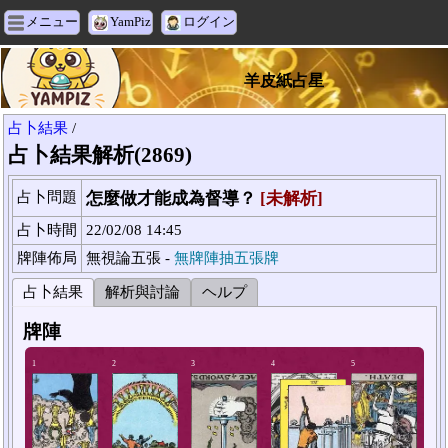
メニュー
YamPiz
ログイン
羊皮紙占星
占卜結果
/
占卜結果解析(2869)
占卜問題
怎麼做才能成為督導？
[未解析]
占卜時間
22/02/08 14:45
牌陣佈局
無視論五張 -
無牌陣抽五張牌
占卜結果
解析與討論
ヘルプ
牌陣