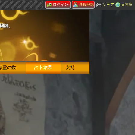
ログイン
シェア
日本語
新規登録
的關鍵。
命霊の数
占卜結果
支持