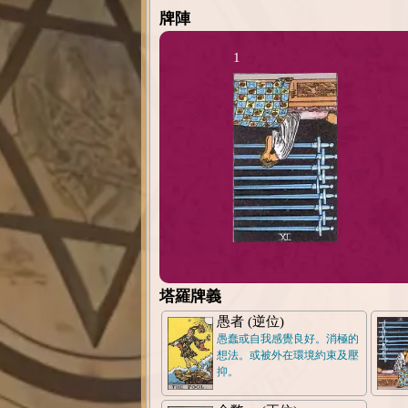
牌陣
1
塔羅牌義
愚者 (逆位)
愚蠢或自我感覺良好。消極的
想法。或被外在環境約束及壓
抑。