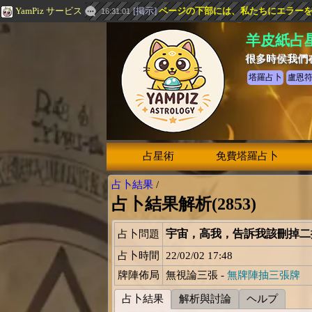
YamPiz サービス
[
掲示
]
ページの下部には、私たちにエラー
16:31:01
羊皮紙占
很多時侯我們
塔羅占卜
盧恩
占星術
免費塔羅占卜
占卜結果
/
占卜結果解析(2853)
宇宙，高我，告訴我該刪掉二排三
占卜問題
占卜時間
22/02/02 17:48
牌陣佈局
無視論三張 -
無牌陣抽三張牌
占卜結果
解析與討論
ヘルプ