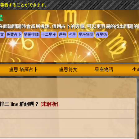
を報告することができます。
星
在面臨問題時會當局者迷, 借用占卜的力量, 可以更容易的找出問題
符文
免費占卜
塔羅排陣
十二星座
運勢
占星
星座物語
占星術
盧恩‧塔羅占卜
盧恩符文
星座物語
生
 line 群組嗎？
[未解析]