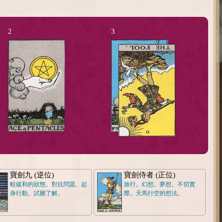
2
3
寶劍九 (逆位)
寶劍侍者 (正位)
較緩和的狀態。對抗問題。起
旅行。幻想。夢想。不切實
身行動。試圖了解。
際。天馬行空的想法。