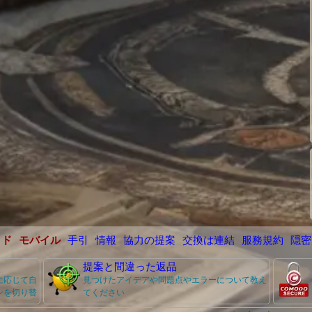
イド
モバイル
手引
情報
協力の提案
交換は連結
服務規約
隠密
提案と間違った返品
に応じて自
見つけたアイデアや問題点やエラーについて教え
ンを切り替
てください