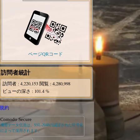
ページQRコード
訪問者統計
訪問者
: 4,220,153
閲覧
: 4,280,998
ビューの深さ
: 101.4 %
規約
Comodo Secure
機密データ伝送は、SSL-2048の認証された暗号化
によって採用されます。