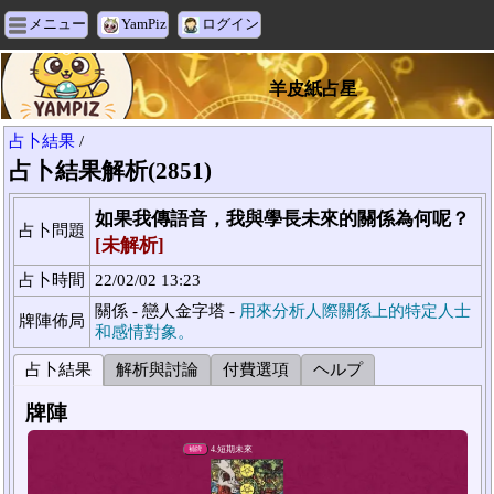
メニュー
YamPiz
ログイン
羊皮紙占星
占卜結果
/
占卜結果解析(2851)
如果我傳語音，我與學長未來的關係為何呢？
占卜問題
[未解析]
占卜時間
22/02/02 13:23
關係 - 戀人金字塔 -
用來分析人際關係上的特定人士
牌陣佈局
和感情對象。
占卜結果
解析與討論
付費選項
ヘルプ
牌陣