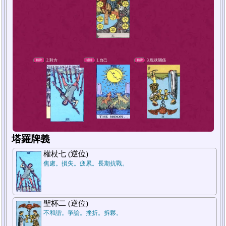
4.短期未來
補牌
塔羅牌義
權杖七 (逆位)
焦慮。損失。疲累。長期抗戰。
聖杯二 (逆位)
不和諧。爭論。挫折。拆夥。