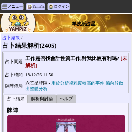
メニュー
YamPiz
ログイン
羊皮紙占星
占卜結果
/
占卜結果解析(2405)
工作是否找會計性質工作,對我比較有利嗎?
[未
占卜問題
解析]
占卜時間
18/12/26 11:50
六芒星牌陣 -
用於分析複雜度較高的事件 偏向於做
牌陣佈局
出整體分析
占卜結果
解析與討論
ヘルプ
牌陣