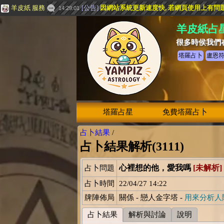
羊皮紙 服務
[
公告
]
因網站系統更新速度快, 若網頁使用上有問題, 請
14:29:01
羊皮紙占
很多時侯我們
塔羅占卜
盧恩
塔羅占星
免費塔羅占卜
占卜結果
/
占卜結果解析(3111)
心裡想的他，愛我嗎
[未解析]
占卜問題
占卜時間
22/04/27 14:22
牌陣佈局
關係 - 戀人金字塔 -
用來分析人
占卜結果
解析與討論
說明