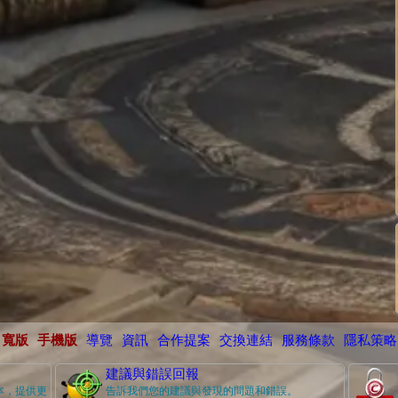
寬版
手機版
導覽
資訊
合作提案
交換連結
服務條款
隱私策略
建議與錯誤回報
本，提供更
告訴我們您的建議與發現的問題和錯誤。