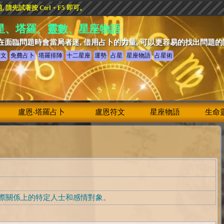
先試著按 Ctrl + F5 即可。
星、塔羅、靈數、星座物語
在面臨問題時會當局者迷, 借用占卜的力量, 可以更容易的找出問題
符文
免費占卜
塔羅排陣
十二星座
運勢
占星
星座物語
占星術
盧恩‧塔羅占卜
盧恩符文
星座物語
生命
際關係上的特定人士和感情對象。