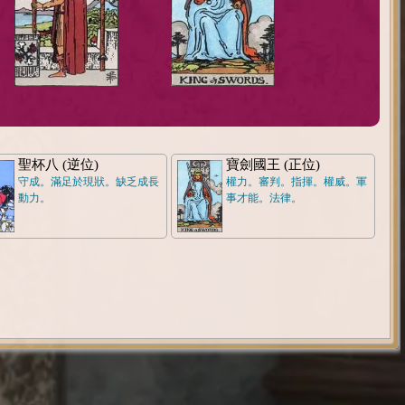
聖杯八 (逆位)
寶劍國王 (正位)
守成。滿足於現狀。缺乏成長
權力。審判。指揮。權威。軍
動力。
事才能。法律。