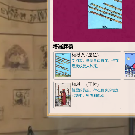
塔羅牌義
權杖八 (逆位)
受拘束。無法自由自在。卡在
現狀或受人約束。
權杖二 (正位)
觀望的態度。待在目前的穩定
狀態中。察看和觀察。