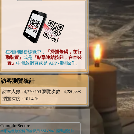
在相關服務標籤中，
『掃描條碼，在行
動裝置』
或是
『點擊連結按鈕，在本裝
置』
中開啟網頁或是 APP 相關操作。
訪客瀏覽統計
訪客人數
: 4,220,153
瀏覽次數
: 4,280,998
瀏覽深度
: 101.4 %
Comodo Secure
本網站機敏資料傳輸採用 SSL-2048 國際認證加