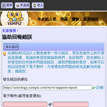
選單
羊皮紙
登入
羊皮紙占星、塔羅、靈數、星座物語
支援服務
/
協助回報錯誤
送出資訊
在網站程式設計上難免會有一些小錯誤，導至您操作上的不便
或是困擾。真誠的希望您能協助我們，告訴我們，您在網站上
所發現的任何操作問題或錯誤，讓我們能做的更好，如果可以
的話請您留下電子郵件，方便通知您問題的狀況及解決的進
度，感謝您。
發生錯誤的網址
正確!
電子郵件(處理進度通知)
@