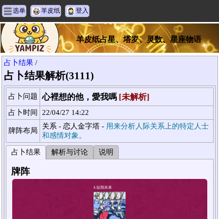
选单
羊皮纸
登入
羊皮纸占星、塔罗、灵数、星座物语
占卜结果
/
占卜结果解析(3111)
占卜问题
心裡想的他，愛我嗎
[未解析]
占卜时间
22/04/27 14:22
关系 - 恋人金字塔 -
用来分析人际关系上的特定人士
牌阵布局
和感情对象。
占卜结果
解析与讨论
说明
牌阵