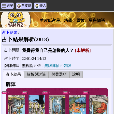
選單
羊皮紙
登入
羊皮紙占星、塔羅、靈數、星座物語
占卜結果
/
占卜結果解析(2818)
占卜問題
我覺得我自己是怎樣的人？
[未解析]
占卜時間
22/01/24 14:13
牌陣佈局
無視論五張 -
無牌陣抽五張牌
占卜結果
解析與討論
付費選項
說明
牌陣