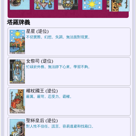
塔羅牌義
星星 (逆位)
不切實際。幻想。失調。無法面對現實。
1
2
3
補牌
補牌
補牌
女祭司 (逆位)
忙碌於外務。無法靜下心來。學習不夠。
權杖國王 (逆位)
嚴厲。嚴苛。忍受力。霸權。
聖杯皇后 (逆位)
對人性不信任。謊言。容易逃避和找藉口。