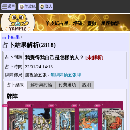
選單
羊皮紙
登入
羊皮紙占星、塔羅、靈數、星座物語
占卜結果
/
占卜結果解析(2818)
占卜問題
我覺得我自己是怎樣的人？
[未解析]
占卜時間
22/01/24 14:13
牌陣佈局
無視論五張 -
無牌陣抽五張牌
占卜結果
解析與討論
付費選項
說明
牌陣