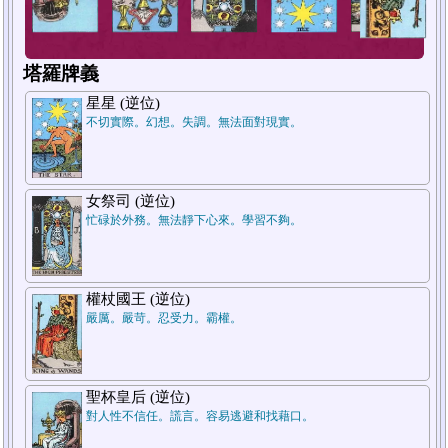
塔羅牌義
星星 (逆位)
不切實際。幻想。失調。無法面對現實。
1
2
3
補牌
補牌
補牌
女祭司 (逆位)
忙碌於外務。無法靜下心來。學習不夠。
權杖國王 (逆位)
嚴厲。嚴苛。忍受力。霸權。
聖杯皇后 (逆位)
對人性不信任。謊言。容易逃避和找藉口。