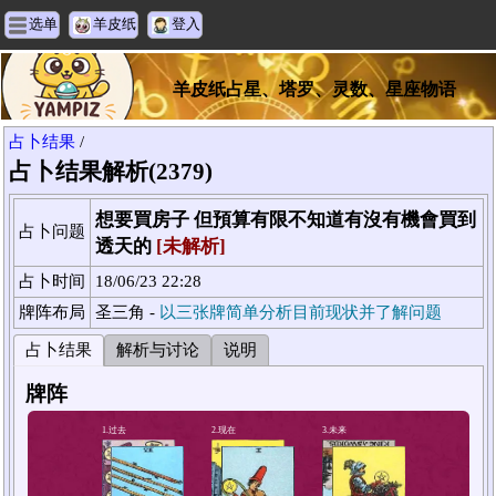
选单
羊皮纸
登入
羊皮纸占星、塔罗、灵数、星座物语
占卜结果
/
占卜结果解析(2379)
想要買房子 但預算有限不知道有沒有機會買到
占卜问题
透天的
[未解析]
占卜时间
18/06/23 22:28
牌阵布局
圣三角 -
以三张牌简单分析目前现状并了解问题
占卜结果
解析与讨论
说明
牌阵