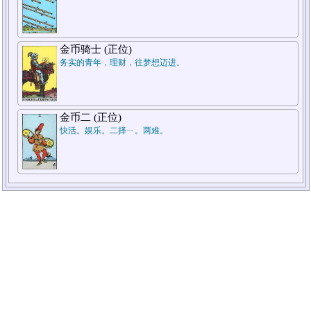
金币骑士 (正位)
务实的青年，理财，往梦想迈进。
金币二 (正位)
快活。娱乐。二择ㄧ。两难。