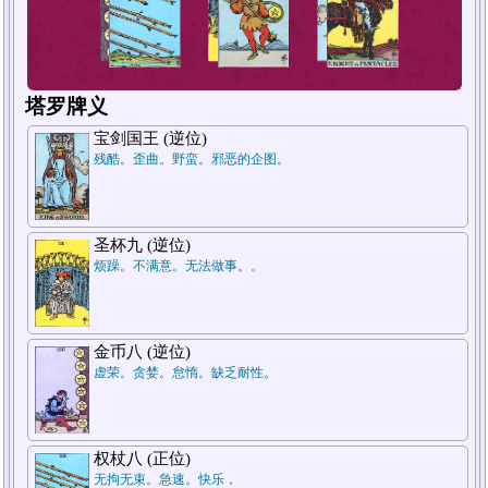
塔罗牌义
宝剑国王 (逆位)
残酷。歪曲。野蛮。邪恶的企图。
圣杯九 (逆位)
1.过去
2.现在
烦躁。不满意。无法做事。。
金币八 (逆位)
虚荣。贪婪。怠惰。缺乏耐性。
权杖八 (正位)
无拘无束。急速。快乐，