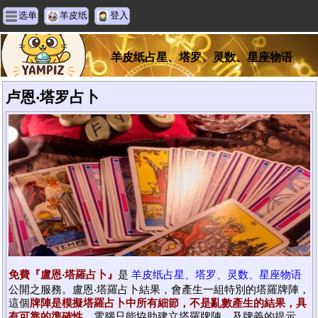
选单
羊皮纸
登入
羊皮纸占星、塔罗、灵数、星座物语
卢恩‧塔罗占卜
免費『盧恩‧塔羅占卜』
是
羊皮纸占星、塔罗、灵数、星座物语
公開之服務。盧恩‧塔羅占卜結果，會產生一組特別的塔羅牌陣，
這個
牌陣是模擬塔羅占卜中所有細節，不是亂數產生的結果，具
有可靠的準確性
。電腦只能協助建立塔羅牌陣，及牌義的提示，