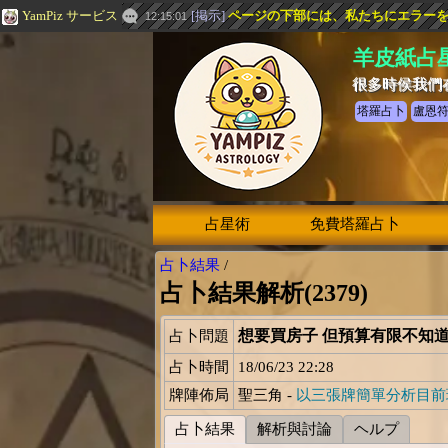
YamPiz サービス
[
掲示
]
ページの下部には、私たちにエラー
12:15:01
羊皮紙占
很多時侯我們
塔羅占卜
盧恩
占星術
免費塔羅占卜
占卜結果
/
占卜結果解析(2379)
想要買房子 但預算有限不知
占卜問題
占卜時間
18/06/23 22:28
牌陣佈局
聖三角 -
以三張牌簡單分析目前
占卜結果
解析與討論
ヘルプ