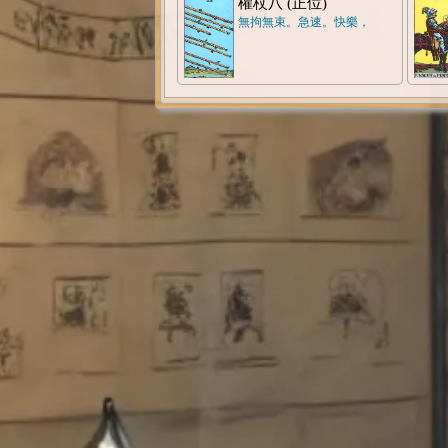
權杖八 (正位)
無拘無束。急速。快樂，