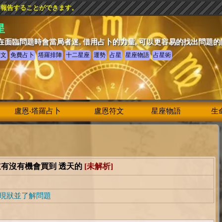
を報告することができます。
星
在面臨問題時會當局者迷, 借用占卜的力量, 可以更容易的找出問題
符文
免費占卜
塔羅排陣
十二星座
運勢
占星
星座物語
占星術
盧恩‧塔羅占卜
盧恩符文
星座物語
生
道有沒有機會買到 透天的
[未解析]
現狀並了解問題