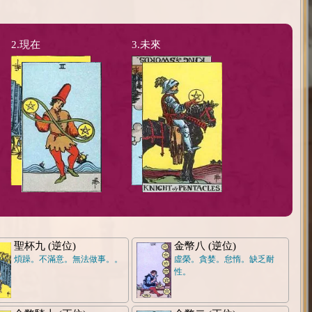
2.現在
3.未來
聖杯九 (逆位)
金幣八 (逆位)
煩躁。不滿意。無法做事。。
虛榮。貪婪。怠惰。缺乏耐
性。