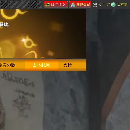
ログイン
シェア
日本語
新規登録
的關鍵。
命霊の数
占卜結果
支持