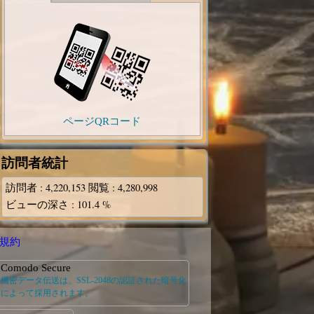
ページQRコード
訪問者統計
訪問者
: 4,220,153
閲覧
: 4,280,998
ビューの深さ
: 101.4 %
規約
Comodo Secure
機密データ伝送は、SSL-2048の認証された暗号化
によって採用されます。