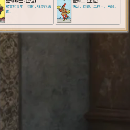
金幣騎士 (正位)
金幣二 (正位)
務實的青年，理財，往夢想邁
快活。娛樂。二擇ㄧ。兩難。
進。