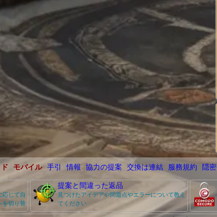
イド
モバイル
手引
情報
協力の提案
交換は連結
服務規約
隠密
提案と間違った返品
に応じて自
見つけたアイデアや問題点やエラーについて教え
ンを切り替
てください