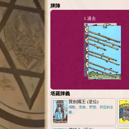
牌陣
1.過去
塔羅牌義
寶劍國王 (逆位)
殘酷。歪曲。野蠻。邪惡的企
圖。