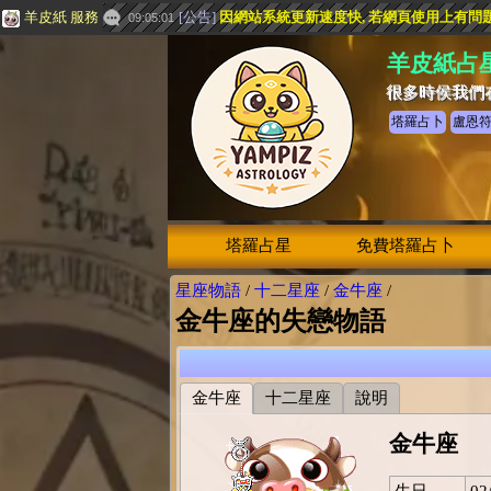
羊皮紙 服務
[
公告
]
因網站系統更新速度快, 若網頁使用上有問題, 請
09:05:01
羊皮紙占
很多時侯我們
塔羅占卜
盧恩
塔羅占星
免費塔羅占卜
星座物語
/
十二星座
/
金牛座
/
金牛座的失戀物語
金牛座
十二星座
說明
金牛座
生日
02