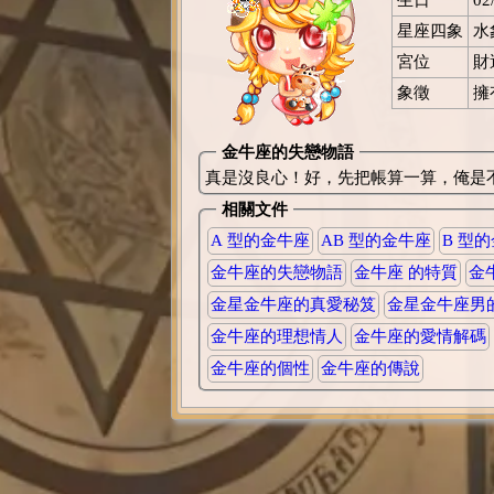
星座四象
水
宮位
財
象徵
擁
金牛座的失戀物語
真是沒良心！好，先把帳算一算，俺是
相關文件
A 型的金牛座
AB 型的金牛座
B 型
金牛座的失戀物語
金牛座 的特質
金
金星金牛座的真愛秘笈
金星金牛座男
金牛座的理想情人
金牛座的愛情解碼
金牛座的個性
金牛座的傳說