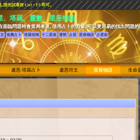
先試著按 Ctrl + F5 即可。
星、塔羅、靈數、星座物語
在面臨問題時會當局者迷, 借用占卜的力量, 可以更容易的找出問題
符文
免費占卜
塔羅排陣
十二星座
運勢
占星
星座物語
占星術
盧恩‧塔羅占卜
盧恩符文
星座物語
生命
/19 ~ 03/20