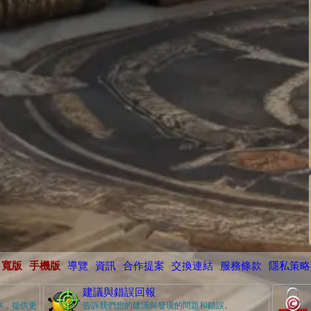
寬版
手機版
導覽
資訊
合作提案
交換連結
服務條款
隱私策略
建議與錯誤回報
本，提供更
告訴我們您的建議與發現的問題和錯誤。