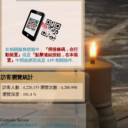
在相關服務標籤中，
『掃描條碼，在行
動裝置』
或是
『點擊連結按鈕，在本裝
置』
中開啟網頁或是 APP 相關操作。
訪客瀏覽統計
訪客人數
: 4,220,153
瀏覽次數
: 4,280,998
瀏覽深度
: 101.4 %
Comodo Secure
本網站機敏資料傳輸採用 SSL-2048 國際認證加