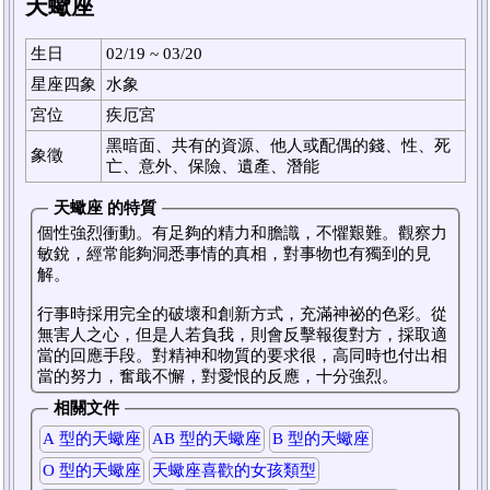
天蠍座
生日
02/19 ~ 03/20
星座四象
水象
宮位
疾厄宮
黑暗面、共有的資源、他人或配偶的錢、性、死
象徵
亡、意外、保險、遺產、潛能
天蠍座 的特質
個性強烈衝動。有足夠的精力和膽識，不懼艱難。觀察力
敏銳，經常能夠洞悉事情的真相，對事物也有獨到的見
解。
行事時採用完全的破壞和創新方式，充滿神祕的色彩。從
無害人之心，但是人若負我，則會反擊報復對方，採取適
當的回應手段。對精神和物質的要求很，高同時也付出相
當的努力，奮戢不懈，對愛恨的反應，十分強烈。
相關文件
A 型的天蠍座
AB 型的天蠍座
B 型的天蠍座
O 型的天蠍座
天蠍座喜歡的女孩類型