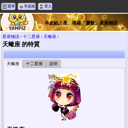
選單
羊皮紙
登入
羊皮紙占星、塔羅、靈數、星座物語
星座物語
/
十二星座
/
天蠍座
/
天蠍座 的特質
天蠍座
十二星座
說明