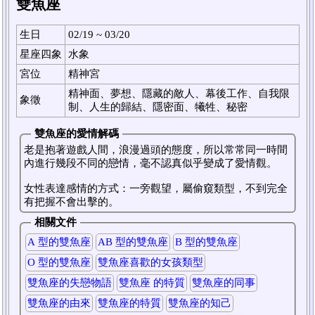
雙魚座
生日
02/19 ~ 03/20
星座四象
水象
宮位
精神宮
精神面、夢想、隱藏的敵人、幕後工作、自我限
象徵
制、人生的歸結、隱密面、犧牲、秘密
雙魚座的愛情解碼
老是抱著遊戲人間，浪漫過頭的態度，所以常常同一時間
內進行幾段不同的戀情，毫不認真似乎變成了愛情觀。
女性表達感情的方式：一旁觀望，屬偷窺類型，不到完全
有把握不會出擊的。
相關文件
A 型的雙魚座
AB 型的雙魚座
B 型的雙魚座
O 型的雙魚座
雙魚座喜歡的女孩類型
雙魚座的失戀物語
雙魚座 的特質
雙魚座的同事
雙魚座的由來
雙魚座的特質
雙魚座的知己