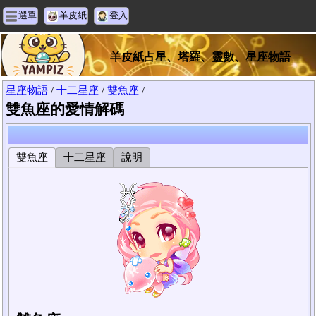
選單
羊皮紙
登入
羊皮紙占星、塔羅、靈數、星座物語
星座物語
/
十二星座
/
雙魚座
/
雙魚座的愛情解碼
雙魚座
十二星座
說明