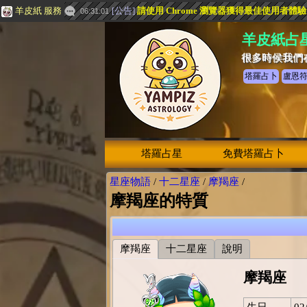
羊皮紙 服務
[
公告
]
請使用 Chrome 瀏覽器獲得最佳使用者體
06:31:01
羊皮紙占
很多時侯我們
塔羅占卜
盧恩
塔羅占星
免費塔羅占卜
星座物語
/
十二星座
/
摩羯座
/
摩羯座的特質
摩羯座
十二星座
說明
摩羯座
生日
02