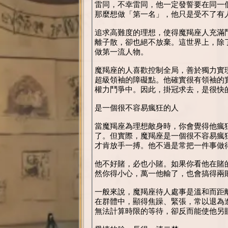
雷同，不幸雷同，他一定發誓要在同一
那麼想做「第一名」，他只是受不了有
追求高難度的理想，使得魔羯座人充滿
離子散，卻也絕不放棄。這世界上，除
做第一流人物。
魔羯座的人喜歡控制全局，善於獨力實
超級領袖的障礙點。他確實很有領袖的
權力鬥爭中。因此，掛冠求去，是很快
是一個很不容易瘋狂的人
當魔羯座為理想敵身時，你會覺得他瘋
了。但實際，魔羯座是一個很不容易瘋
才肯放手一搏。他不過是常把一件事做
他不好賭，必也小賭。如果你看他在賭
然你得小心，萬一他輸了，也會搞得兩
一般來說，魔羯座待人處事是溫和而距
在群體中，顯得焦躁、緊張，常以退為
無法計算時限的等待，卻反而能使他另