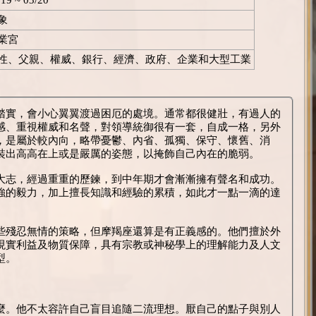
象
業宮
性、父親、權威、銀行、經濟、政府、企業和大型工業
踏實，會小心翼翼渡過困厄的處境。通常都很健壯，有過人的
感、重視權威和名聲，對領導統御很有一套，自成一格，另外
，是屬於較內向，略帶憂鬱、內省、孤獨、保守、懷舊、消
裝出高高在上或是嚴厲的姿態，以掩飾自己內在的脆弱。
大志，經過重重的歷鍊，到中年期才會漸漸擁有聲名和成功。
強的毅力，加上擅長知識和經驗的累積，如此才一點一滴的達
些殘忍無情的策略，但摩羯座還算是有正義感的。他們擅於外
現實利益及物質保障，具有宗教或神秘學上的理解能力及人文
型。
麼。他不太容許自己盲目追隨二流理想。厭自己的點子與別人