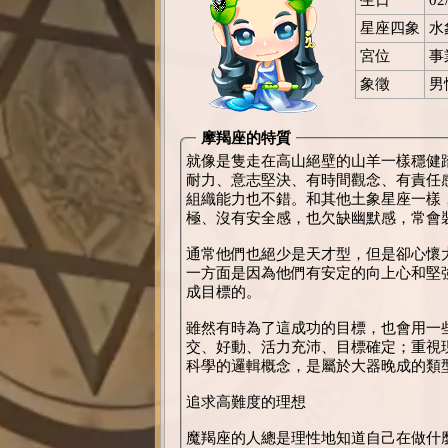
星座四象
水
宮位
事
象徵
男
摩羯座的特質
就像是隻走在高山絕壁的山羊一樣穩健
耐力、意志堅決、有時間觀念、有責任
組織能力也不錯。和其他土象星座一樣
極、沒有安全感，也欠缺幽默感，常會
通常他們也絕少是天才型，但是卻心懷
一方面是因為他們有安定的向上心和堅
成目標的。
雖然有時為了這成功的目標，也會用一
交、好動、活力充沛、目標確定；重視
科學的邏輯概念，是屬於大器晚成的類
追求高難度的理想
魔羯座的人總是理性地知道自己在做什