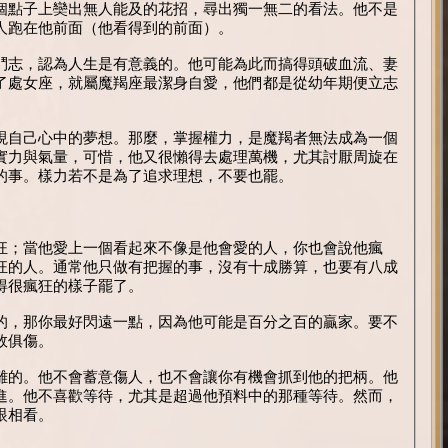
個點子上奱出無人能及的花招，尋出獨一無二的看法。他不是
人跑在他前面（他看得到的前面）。
鬥志，認為人生是有意義的。他可能為此而搞得頭破血流、妻
了處女座，就屬魔羯座最潔身自愛，他們都是從幼年期便立志
現自己心中的夢想。那麼，掌握權力，是魔羯者無法成為一個
實力與氣量，可惜，他又很懶得去處理萬機，尤其討厭周旋在
的事。樣力若不是為了追求理想，不要也罷。
狂；當他愛上一個看起來不像是他會愛的人，你也會說他瘋
狂的人。通常他只做有把握的事，沒有十成勝算，也要有八成
得很瘋狂的樣子罷了。
的，那你最好閃遠一點，因為他可能是百分之百的贏家。要不
敗俱傷。
離的。他不會蓄意傷人，也不會讓你有機會抓到他的把柄。他
進。他不喜歡等待，尤其是超過他預料中的那種等待。然而，
眼相看。