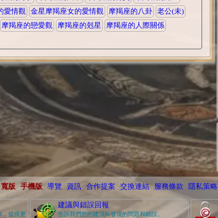
的愛情觀
金星摩羯座女的愛情觀
摩羯座的八卦
老公(未)
摩羯座的戀愛觀
摩羯座的剋星
摩羯座的人際關係
寬版
手機版
導覽
資訊
合作提案
交換連結
服務條款
隱私策略
建議與錯誤回報
本，提供更
告訴我們您的建議與發現的問題和錯誤。