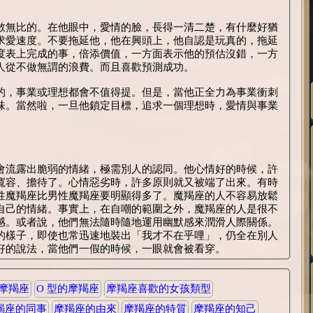
敢無比的。在他眼中，愛情的臉，長得一清二楚，有什麼好猶
求愛速度。不要拖延他，他在興頭上，他自認是玩真的，拖延
度表上完成的事，倍添價值，一方面表示他的預估沒錯，一方
人從不做無謂的浪費。而且喜歡預測成功。
的，事業或理想都會不值得提。但是，當他正全力為事業衝刺
味。當然啦，一旦他鎖定目標，追求一個理想時，愛情與事業
會流露出脆弱的情緒，極需別人的認同。他心情好的時候，許
寬容、擔待了。心情惡劣時，許多原則就又被端了出來。有時
性魔羯座比男性魔羯座要明顯得多了。魔羯座的人不容易放鬆
自己的情緒。事實上，在自嘲的範圍之外，魔羯座的人是很不
感。或者說，他們無法隨時隨地運用幽默感來潤滑人際關係。
的樣子，即使也常迅速地裝出「我才不在乎哩」，仍全在別人
好的說法，當他們一假的時候，一眼就會被看穿。
的摩羯座
O 型的摩羯座
摩羯座喜歡的女孩類型
羯座的同事
摩羯座的由來
摩羯座的特質
摩羯座的知己