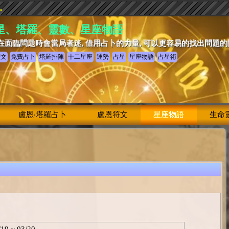
驗。
星、塔羅、靈數、星座物語
在面臨問題時會當局者迷, 借用占卜的力量, 可以更容易的找出問題
符文
免費占卜
塔羅排陣
十二星座
運勢
占星
星座物語
占星術
盧恩‧塔羅占卜
盧恩符文
星座物語
生命
/19 ~ 03/20