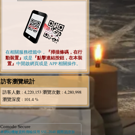
在相關服務標籤中，
『掃描條碼，在行
動裝置』
或是
『點擊連結按鈕，在本裝
置』
中開啟網頁或是 APP 相關操作。
訪客瀏覽統計
訪客人數
: 4,220,153
瀏覽次數
: 4,280,998
瀏覽深度
: 101.4 %
Comodo Secure
本網站機敏資料傳輸採用 SSL-2048 國際認證加