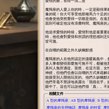
愛情的臉，長得一清二楚
魔羯座的人愛上你的時，一定是顯得果
豫的呢！你大可享受他那種馬力十足的
他會使他突然覺得一切都是假的。在進
面則可確定他沒有浪費時間。魔羯座的
他追求愛情的時候，愛情對他是最重要
時，他也會對愛情和所謂的理想感到乏
皆可拋。
在自嘲的範圍之外久缺幽默感
魔羯座的人在他所認定的溫暖氣氛中，
多人事都變得那麼無可無不可，都被他
真叫人無所適從。當然，在這方面，女
神經，但他們也會以自嘲的方式來疏解
能接受別人開他玩笑的。他們久缺幽默
他們常毫不禁諱地表露出「我很在乎」
眼中了。這也可以說他們很「真」。不
相關文件
A 型的摩羯座
AB 型的摩羯座
B 型
摩羯座的失戀物語
摩羯座 的特質
摩