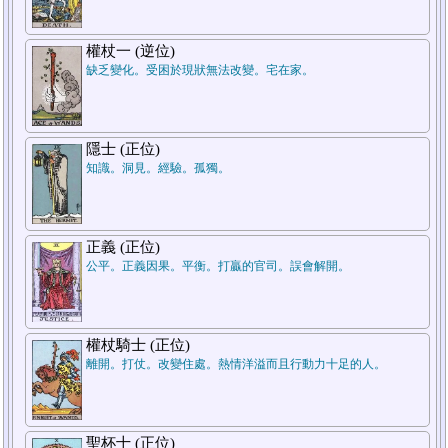
7.結論
權杖一 (逆位)
缺乏變化。受困於現狀無法改變。宅在家。
隱士 (正位)
知識。洞見。經驗。孤獨。
5.週遭狀況
正義 (正位)
公平。正義因果。平衡。打贏的官司。誤會解開。
1.過去
權杖騎士 (正位)
離開。打仗。改變住處。熱情洋溢而且行動力十足的人。
聖杯十 (正位)