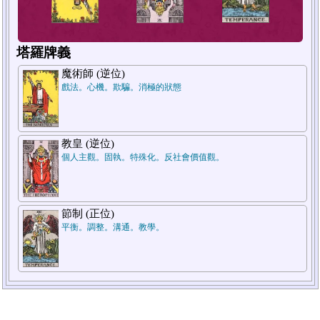
塔羅牌義
魔術師 (逆位)
戲法。心機。欺騙。消極的狀態
1
2
教皇 (逆位)
個人主觀。固執。特殊化。反社會價值觀。
節制 (正位)
平衡。調整。溝通。教學。