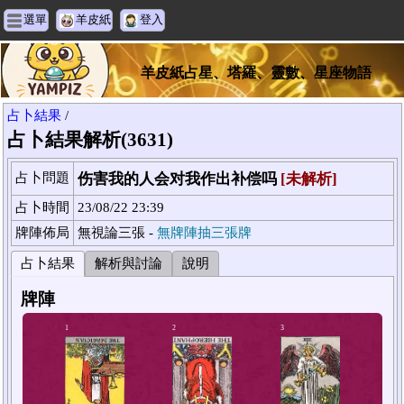
選單
羊皮紙
登入
羊皮紙占星、塔羅、靈數、星座物語
占卜結果
/
占卜結果解析(3631)
占卜問題
伤害我的人会对我作出补偿吗
[未解析]
占卜時間
23/08/22 23:39
牌陣佈局
無視論三張 -
無牌陣抽三張牌
占卜結果
解析與討論
說明
牌陣