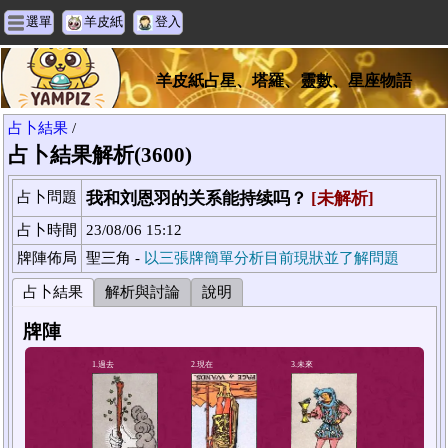
選單
羊皮紙
登入
羊皮紙占星、塔羅、靈數、星座物語
占卜結果
/
占卜結果解析(3600)
占卜問題
我和刘恩羽的关系能持续吗？
[未解析]
占卜時間
23/08/06 15:12
牌陣佈局
聖三角 -
以三張牌簡單分析目前現狀並了解問題
占卜結果
解析與討論
說明
牌陣