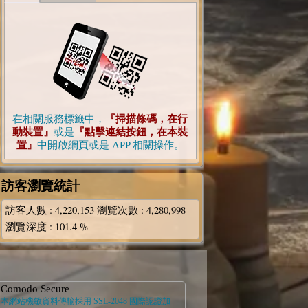
在相關服務標籤中，
『掃描條碼，在行
動裝置』
或是
『點擊連結按鈕，在本裝
置』
中開啟網頁或是 APP 相關操作。
訪客瀏覽統計
訪客人數
: 4,220,153
瀏覽次數
: 4,280,998
瀏覽深度
: 101.4 %
Comodo Secure
本網站機敏資料傳輸採用 SSL-2048 國際認證加