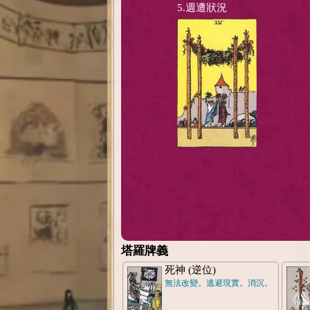
5.週遭狀況
塔羅牌義
死神 (逆位)
無法改變。逃避現實。消沉。