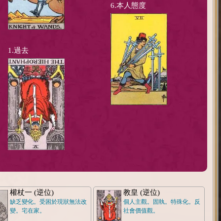
6.本人態度
1.過去
權杖一 (逆位)
教皇 (逆位)
缺乏變化。受困於現狀無法改
個人主觀。固執。特殊化。反
變。宅在家。
社會價值觀。