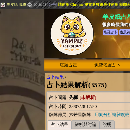
羊皮紙 服務
[
公告
]
請使用 Chrome 瀏覽器獲得最佳使用者體
09:36:03
羊皮紙占
很多時侯我們
塔羅占卜
盧恩
塔羅占星
免費塔羅占卜
占卜結果
/
占卜結果解析(3575)
先搬
[未解析]
占卜問題
占卜時間
23/07/28 17:50
牌陣佈局
六芒星牌陣 -
用於分析複雜度較
占卜結果
解析與討論
說明