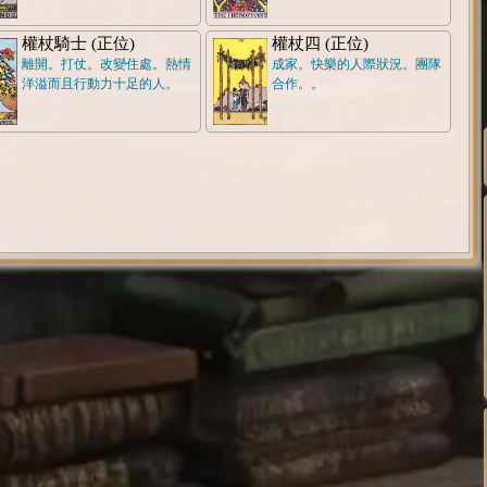
權杖騎士 (正位)
權杖四 (正位)
離開。打仗。改變住處。熱情
成家。快樂的人際狀況。團隊
洋溢而且行動力十足的人。
合作。。