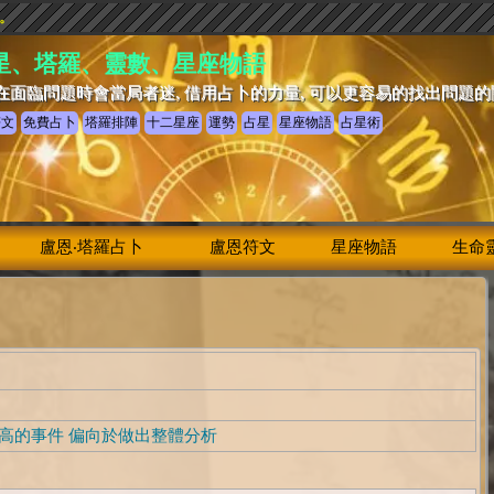
驗。
星、塔羅、靈數、星座物語
在面臨問題時會當局者迷, 借用占卜的力量, 可以更容易的找出問題
符文
免費占卜
塔羅排陣
十二星座
運勢
占星
星座物語
占星術
盧恩‧塔羅占卜
盧恩符文
星座物語
生命
高的事件 偏向於做出整體分析