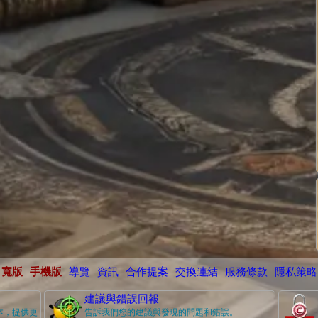
寬版
手機版
導覽
資訊
合作提案
交換連結
服務條款
隱私策略
建議與錯誤回報
本，提供更
告訴我們您的建議與發現的問題和錯誤。