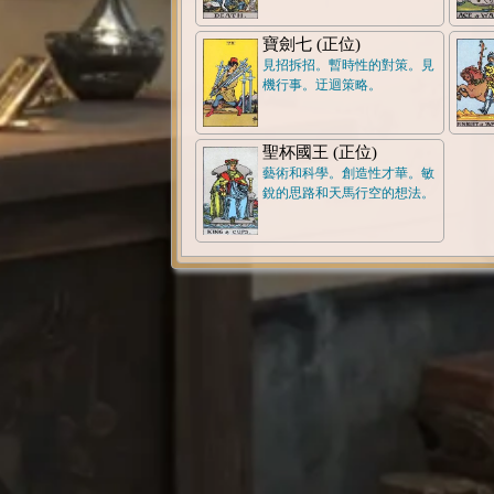
寶劍七 (正位)
見招拆招。暫時性的對策。見
機行事。迂迴策略。
聖杯國王 (正位)
藝術和科學。創造性才華。敏
銳的思路和天馬行空的想法。