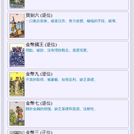
7.結論
寶劍六 (逆位)
ㄧ口氣往前衝。破釜沉舟。努力改變。極端的手段。破壞。
金幣國王 (逆位)
弱點。破財。沒有理財觀念。過度現實。
5.週遭狀況
金幣九 (逆位)
不當的取得。被蒙蔽。短視近利。缺乏基礎。
1.過去
金幣七 (逆位)
關於金錢的煩惱。缺乏基礎和資源。沒耐性。
金幣三 (正位)