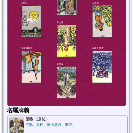
4.解決方法或對策
2.現在
塔羅牌義
節制 (逆位)
混亂。失控。無法溝通。學習。