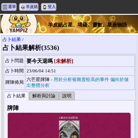
選單
羊皮紙
登入
羊皮紙占星、塔羅、靈數、星座物語
占卜結果
/
占卜結果解析(3536)
占卜問題
要今天退嗎
[未解析]
占卜時間
23/06/04 14:51
六芒星牌陣 -
用於分析複雜度較高的事件 偏向於做
牌陣佈局
出整體分析
占卜結果
解析與討論
說明
牌陣