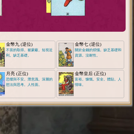
金幣九 (逆位)
金幣七 (逆位)
不當的取得。被蒙蔽。短視近
關於金錢的煩惱。缺乏基礎和
利。缺乏基礎。
資源。沒耐性。
月亮 (正位)
金幣皇后 (正位)
恐懼與不安。潛意識。深層的
富裕。慷慨。安全。體貼。人
想法與思考。人性面。
情味。