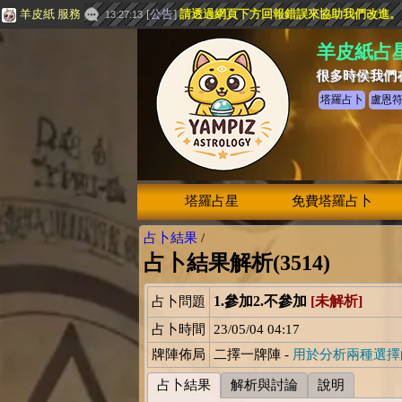
羊皮紙 服務
[
公告
]
請透過網頁下方
回報錯誤
來協助我們改進。
13:27:13
羊皮紙占
很多時侯我們
塔羅占卜
盧恩
塔羅占星
免費塔羅占卜
占卜結果
/
占卜結果解析(3514)
1.參加2.不參加
[未解析]
占卜問題
占卜時間
23/05/04 04:17
牌陣佈局
二擇一牌陣 -
用於分析兩種選擇
占卜結果
解析與討論
說明