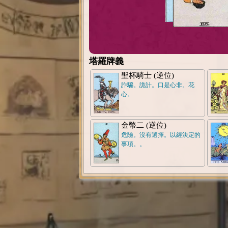
塔羅牌義
聖杯騎士 (逆位)
詐騙。詭計。口是心非。花
心。
金幣二 (逆位)
危險。沒有選擇。以經決定的
事項。。