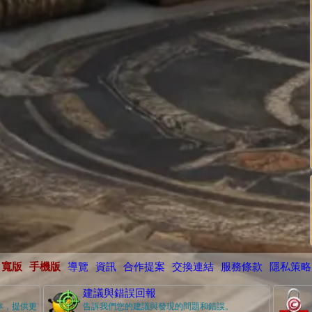
寬版
手機版
導覽
資訊
合作提案
交換連結
服務條款
隱私策略
建議與錯誤回報
本，提供更
告訴我們您的建議與發現的問題和錯誤。