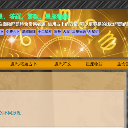
星、塔羅、靈數、星座物語
在面臨問題時會當局者迷, 借用占卜的力量, 可以更容易的找出問題
符文
免費占卜
塔羅排陣
十二星座
運勢
占星
星座物語
占星術
盧恩‧塔羅占卜
盧恩符文
星座物語
生命
的不同狀況