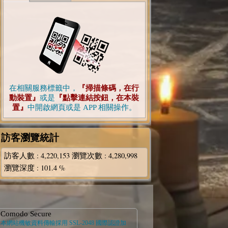
在相關服務標籤中，
『掃描條碼，在行
動裝置』
或是
『點擊連結按鈕，在本裝
置』
中開啟網頁或是 APP 相關操作。
訪客瀏覽統計
訪客人數
: 4,220,153
瀏覽次數
: 4,280,998
瀏覽深度
: 101.4 %
Comodo Secure
本網站機敏資料傳輸採用 SSL-2048 國際認證加